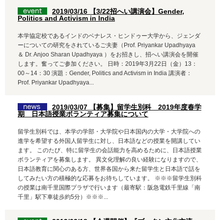
2019/03/16 【3/22招へい講演会】Gender,
Politics and Activism in India
本学協定校であるインドのベナレス・ヒンドゥー大学から、ジェンダ
ーについての研究をされているご夫妻（Prof. Priyankar Upadhyaya
＆ Dr. Anjoo Sharan Upadhyaya ）をお招きし、招へい講演会を開催
します。奮ってご参加ください。 日時：2019年3月22日（金）13：
00～14：30 演題：Gender, Politics and Activism in India 講演者：
Prof. Priyankar Upadhyaya...
2019/03/07 【募集】留学生別科 2019年度春学
期 日本語授業ボランティア募集について
留学生別科では、本学の学部・大学院や日本国内の大学・大学院への
進学を希望する外国人留学生に対し、日本語などの授業を開講してい
ます。 このたび、特に留学生の会話能力を高めるために、日本語授業
ボランティアを募集します。 異文化理解の良い経験になりますので、
日本語教育に関心のある方、世界各国から来た留学生と日本語で話を
してみたい方の積極的な応募をお待ちしています。 ※※※留学生別科
の授業は南千里国際プラザで行います（最寄駅：阪急電鉄千里線「南
千里」駅下車徒歩約5分）※※※...