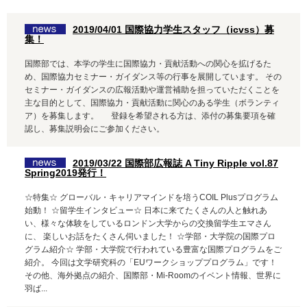
2019/04/01 国際協力学生スタッフ（icvss）募
集！
国際部では、本学の学生に国際協力・貢献活動への関心を拡げるた
め、国際協力セミナー・ガイダンス等の行事を展開しています。 その
セミナー・ガイダンスの広報活動や運営補助を担っていただくことを
主な目的として、国際協力・貢献活動に関心のある学生（ボランティ
ア）を募集します。 登録を希望される方は、添付の募集要項を確
認し、募集説明会にご参加ください。
2019/03/22 国際部広報誌 A Tiny Ripple vol.87
Spring2019発行！
☆特集☆ グローバル・キャリアマインドを培うCOIL Plusプログラム
始動！ ☆留学生インタビュー☆ 日本に来てたくさんの人と触れあ
い、様々な体験をしているロンドン大学からの交換留学生エマさん
に、 楽しいお話をたくさん伺いました！ ☆学部・大学院の国際プロ
グラム紹介☆ 学部・大学院で行われている豊富な国際プログラムをご
紹介。 今回は文学研究科の「EUワークショッププログラム」です！
その他、海外拠点の紹介、国際部・Mi-Roomのイベント情報、世界に
羽ば...