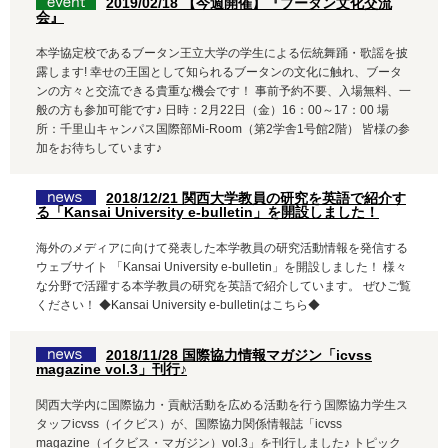
2019/02/18 【今週開催】『ブータン文化交流
会』
本学協定校であるブータン王立大学の学生による伝統舞踊・歌謡を披
露します! 幸せの王国として知られるブータンの文化に触れ、ブータ
ンの方々と交流できる貴重な機会です！ 事前予約不要、入場無料、一
般の方も参加可能です♪ 日時：2月22日（金）16：00～17：00 場
所：千里山キャンパス国際部Mi-Room（第2学舎1号館2階） 皆様の参
加をお待ちしています♪
2018/12/21 関西大学教員の研究を英語で紹介す
る「Kansai University e-bulletin」を開設しました！
海外のメディアに向けて発表した本学教員の研究活動情報を発信する
ウェブサイト 「Kansai University e-bulletin」を開設しました！ 様々
な分野で活躍する本学教員の研究を英語で紹介しています。 ぜひご覧
ください！ ◆Kansai University e-bulletinはこちら◆
2018/11/28 国際協力情報マガジン「icvss
magazine vol.3」刊行♪
関西大学内に国際協力・貢献活動を広める活動を行う国際協力学生ス
タッフicvss（イクビス）が、国際協力関係情報誌「icvss
magazine（イクビス・マガジン）vol.3」を刊行しました♪ トピック