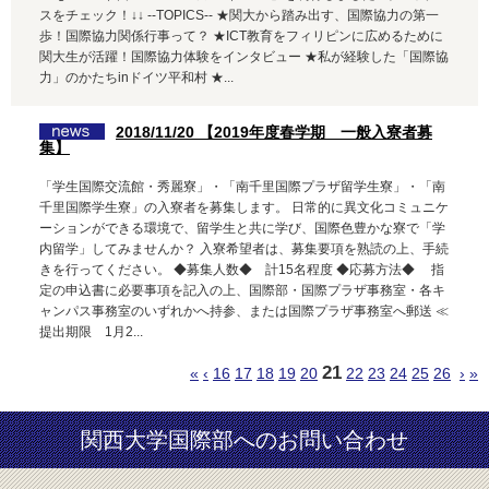
スをチェック！↓↓ --TOPICS-- ★関大から踏み出す、国際協力の第一
歩！国際協力関係行事って？ ★ICT教育をフィリピンに広めるために
関大生が活躍！国際協力体験をインタビュー ★私が経験した「国際協
力」のかたちinドイツ平和村 ★...
2018/11/20 【2019年度春学期 一般入寮者募
集】
「学生国際交流館・秀麗寮」・「南千里国際プラザ留学生寮」・「南
千里国際学生寮」の入寮者を募集します。 日常的に異文化コミュニケ
ーションができる環境で、留学生と共に学び、国際色豊かな寮で「学
内留学」してみませんか？ 入寮希望者は、募集要項を熟読の上、手続
きを行ってください。 ◆募集人数◆ 計15名程度 ◆応募方法◆ 指
定の申込書に必要事項を記入の上、国際部・国際プラザ事務室・各キ
ャンパス事務室のいずれかへ持参、または国際プラザ事務室へ郵送 ≪
提出期限 1月2...
21
«
‹
16
17
18
19
20
22
23
24
25
26
›
»
関西大学国際部へのお問い合わせ