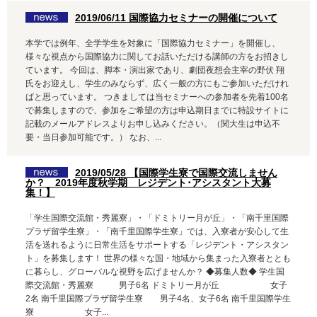
2019/06/11 国際協力セミナーの開催について
本学では例年、全学学生を対象に「国際協力セミナー」を開催し、
様々な視点から国際協力に関してお話いただける講師の方をお招きし
ています。 今回は、脚本・演出家であり、劇団夜想会主宰の野伏 翔
氏をお迎えし、学生のみならず、広く一般の方にもご参加いただけれ
ばと思っています。 つきましては当セミナーへの参加者を先着100名
で募集しますので、参加をご希望の方は申込期日までに特設サイトに
記載のメールアドレスよりお申し込みください。（関大生は申込不
要・当日参加可能です。） なお、...
2019/05/28 【国際学生寮で国際交流しません
か？ 2019年度秋学期 レジデント･アシスタント大募
集！】
「学生国際交流館・秀麗寮」・「ドミトリー月が丘」・「南千里国際
プラザ留学生寮」・「南千里国際学生寮」では、入寮者が安心して生
活を送れるように日常生活をサポートする「レジデント・アシスタン
ト」を募集します！ 世界の様々な国・地域から集まった入寮者ととも
に暮らし、グローバルな視野を広げませんか？ ◆募集人数◆ 学生国
際交流館・秀麗寮 男子6名 ドミトリー月が丘 女子
2名 南千里国際プラザ留学生寮 男子4名、女子6名 南千里国際学生
寮 女子...