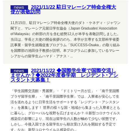
2021/11/22 駐日マレーシア特命全権大
使が表敬訪問
11月15日、駐日マレーシア特命全権大使のダト・ケネディ・ジャワン
閣下と、マレーシア元留日学生協会（Japan Graduates' Association
of Malaysia）の幹部の方を含む総勢12人が本学を表敬訪問しました。
当日は、学長と大使の開会挨拶ののち、本学が主導する文部科学省委
託事業・留学生就職促進プログラム「SUCCESS-Osaka」の取り組み
を国際部の池田佳子教授が説明。本プログラムに参加しているマレー
シアからの留学生ムハマド・アナス・...
2021/11/22 ◆国際学生寮で国際交流し
ませんか？◆2022年度春学期 レジデント･アシ
スタント大募集！
「学生国際交流館・秀麗寮」・「ドミトリー月が丘」・「南千里国際
プラザ留学生寮」・「南千里国際学生寮」では、入寮者が安心して生
活を送れるように日常生活をサポートする「レジデント・アシスタン
ト」を募集します！ 世界の様々な国・地域から集まった入寮者ととも
に暮らし、グローバルな視野を広げませんか？ ※新型コロナウイルス
感染症の影響により、現在は留学生の人数が極めて少ない状態です。
しかし、今後入国できる留学生から順次受け入れを開始する予定で
す。なお、新型コロナウイルス感染症の...