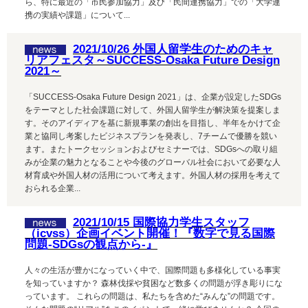
ら、特に最近の「市民参加協力」及び「民間連携協力」での「大学連
携の実績や課題」について...
2021/10/26 外国人留学生のためのキャ
リアフェスタ～SUCCESS-Osaka Future Design
2021～
「SUCCESS-Osaka Future Design 2021」は、企業が設定したSDGs
をテーマとした社会課題に対して、外国人留学生が解決策を提案しま
す。そのアイディアを基に新規事業の創出を目指し、半年をかけて企
業と協同し考案したビジネスプランを発表し、7チームで優勝を競い
ます。またトークセッションおよびセミナーでは、SDGsへの取り組
みが企業の魅力となることや今後のグローバル社会において必要な人
材育成や外国人材の活用について考えます。外国人材の採用を考えて
おられる企業...
2021/10/15 国際協力学生スタッフ
（icvss）企画イベント開催！『数字で見る国際
問題-SDGsの観点から-』
人々の生活が豊かになっていく中で、国際問題も多様化している事実
を知っていますか？ 森林伐採や貧困など数多くの問題が浮き彫りにな
っています。 これらの問題は、私たちを含めた“みんな”の問題です。