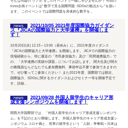
そんな問題の“リアル”をこのイベントで一緒に学びませんか？ 今回の
icvss企画イベントは” 数字で見る国際問題 -SDGsの観点から-“を扱い
ます。 このイベントでは国際問題を具体的な数字を...
2021/10/05 2021年度国際協力ガイダン
ス『JICAの国際協力と大学連携』を開催しま
す！
10月20日(水) 12:15～13:00（昼休み）に、2021年度ガイダンス
『JICAの国際協力と大学連携』を開催します。 JICAでの国際協力の
現場経験から、特に最近の「市民参加協力」及び「民間連携協力」で
の、「大学連携の実績や課題」についてお話します。 関大生及び関大
の教職員ならどなたでも参加費無料、事前申込不要で参加できますの
で、ぜひ奮ってご参加ください！ また2021年度、国際部では順次、
国際協力、SDGsに関するガイダンスおよびセミナー等を開催予定で
す。詳細...
2021/09/28 外国人留学生のキャリア形
成支援シンポジウムを開催します！
関西大学国際部では、「外国人留学生のキャリア形成支援シンポジウ
ム」を下記のとおり開催します。 外国人留学生のキャリア形成支援シ
ンポジウム コロナ禍と、世界の留学生という「人財」争奪戦～日本は