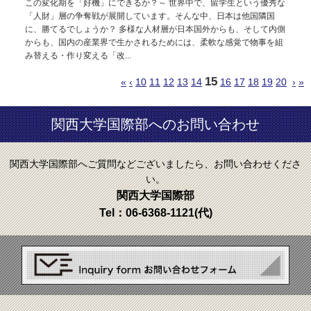
この変化期を「好機」にできるか？～ 世界中で、留学生という優秀な
「人財」層の争奪戦が展開しています。そんな中、日本は他国隣国
に、勝てるでしょうか？ 多様な人材層が日本国外からも、そして内側
からも、国内の産業界で生かされるためには、柔軟な感覚で物事を組
み替える・作り変える「改...
15
«
‹
10
11
12
13
14
16
17
18
19
20
›
»
関西大学国際部へのお問い合わせ
関西大学国際部へご質問などございましたら、お問い合わせくださ
い。
関西大学国際部
Tel：
06-6368-1121
(代)