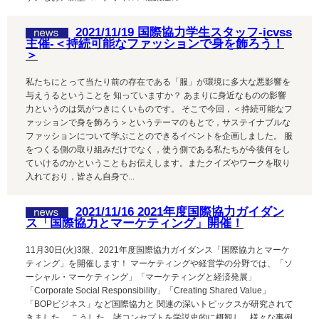
2021/11/19 国際協力学生スタッフ-icvss
主催-＜持続可能なファッションで身を飾ろう！
＞
私たちにとって当たり前の存在である「服」が環境に多大な悪影響を
与えうるということを 知っていますか？ あまりに身近なものの影響
力というのは気がつきにくいものです。 そこで今回，＜持続可能なフ
ァッションで身を飾ろう＞というテーマのもとで，サステイナブルな
ファッションについて学ぶことのできるイベントを企画しました。 服
をつくる側の取り組みだけでなく，使う側である私たちが今後何をし
ていけるのかということもお伝えします。またクイズやワークを取り
入れており，皆さん自身で...
2021/11/16 2021年度国際協力ガイダン
ス「国際協力とマーケティング」開催！
11月30日(火)3限、2021年度国際協力ガイダンス「国際協力とマーケ
ティング」を開催します！ マーケティングや経営学の分野では、「ソ
ーシャル・マーケティング」「マーケティングと経済発展」
「Corporate Social Responsibility」「Creating Shared Value」
「BOPビジネス」など国際協力と 関連の深いトピックスが研究されて
きました。 こうした、諸コンセプトを学説史的に概観し、様々な事例