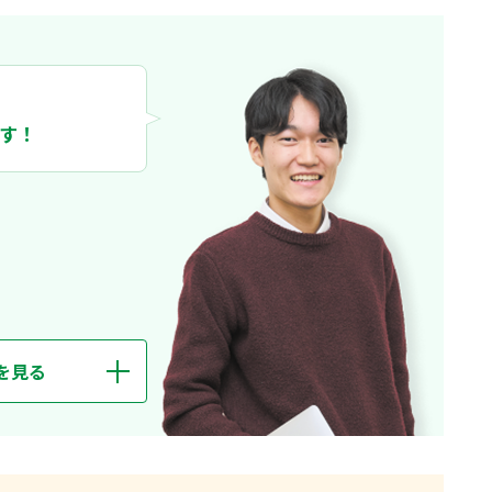
野を広げることができる環境です。
と思い、分野を絞らずに学べる政策創造学部に進みました。
が、公務員をめざす人、英語学習に力をいれる人など、それ
す！
多く、日常的に刺激をもらえる環境です。私が所属する国際
成としてビジネスプランを発表。
界各国の政治、法律について学ぶことができます。「スペイ
業を通して、ペルーの歴史や文化について深く知ることがで
く、キャンパス内の交流スペースで留学生の友人を増やし、
んでいます。
を見る