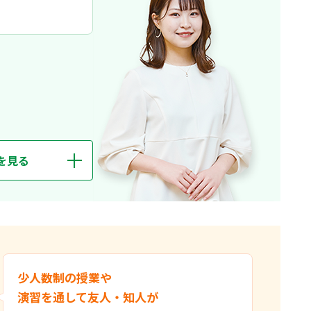
て学べる本学科が自分にぴったりだと感じました。入学後に
外国語学習の選択肢が豊富な点です。1年次には、タイ・チェ
クフルトを販売！
ンライン（2021年度実施）で参加しました。さまざまな国
への理解も深めることができました。3年次からは、北欧諸国
ゼミに所属。他のゼミ生と意見を出し合い、フィードバック
ます。
を見る
トを重ね、伝える力を高められました。
、大学で勉強を進めながら将来の目標を決めようと考え、政
少人数制の授業や
められることも魅力でした。入学してみると、90分間が一
演習を通して友人・知人が
、さまざまな分野に興味が広がりました。また、1年次から発