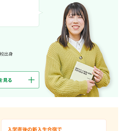
つ、1つに絞ることができなかったため、政策創造学部を選
と思い、本学科に進みました。また、「アジアの法と社会」
び交い、新たなアイデアが生まれるゼミです。
度を比較して、社会保障のあり方にも国ごとの文化や価値観
。3年次からは現代日本政治を主なテーマとするゼミに所属。
が拡大していることとの関連を研究しています。ゼミ活動で
ことで、自ら学び続ける力が身に付きました。
校出身
を見る
他の分野にも目を向け新たな知見を得ることができ
入学直後の新入生合宿で