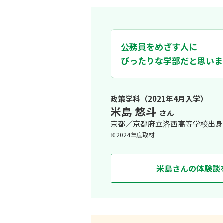
授業でも学生生活でも世界に視
大学では幅広く学んで視野を広げたい
公務員をめざす人に
他学部に比べると学生数は少なめです
ぴったりな学部だと思いま
ぞれの夢に向けて頑張っている仲間が
学外プログラムの集大
アジア学科では、アジアだけでなく世
ン語で学ぶ南米ペルー社会」という授
政策学科（2021年4月入学）
きました。また、学部の授業だけでな
米島 悠斗
さん
英語やスペイン語を教わることも楽し
京都／京都府立洛西高等学校出身
※2024年度取材
米島さんの体験談