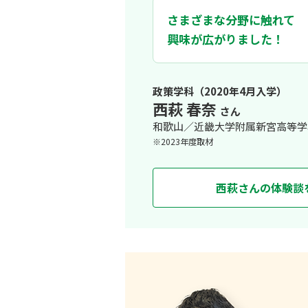
政治や経済、文化などに興味をもちつ
さまざまな分野に触れて
択。グローバルな観点からも学びたい
興味が広がりました！
ゼミ生同士で質問が飛
という授業では、北欧と日本の社会制
の違いが表れることを実感できました
私は非正規雇用者の増加と、所得格差
政策学科（2020年4月入学）
西萩 春奈
は要点をまとめ、自分の意見を述べる
さん
和歌山／近畿大学附属新宮高等学
※2023年度取材
西萩さんの体験談
自分の興味あることに加えて、
ました。