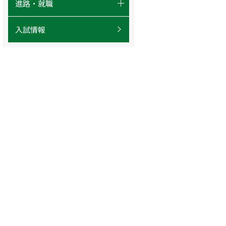
進路・就職
- キャリア・就職
入試情報
- 卒業生の声