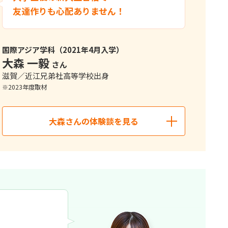
、経営、法律などさまざまな分野を学べる点が魅力でした。
友達作りも心配ありません！
ージャー活動に費やし、先日は長年の夢だった
りたいことを見つけられる学部だと感じます。また、入学直
した！
制でグループワークを重視した内容が中心。学生同士で話す
たことを覚えています。3年次からは国際関係と経済を研究
国際アジア学科（2021年4月入学）
大森 一毅
発表会に向けてチーム一丸となる大切さを学びました。本学
さん
取り組むことで、以前の自分では知り得なかった新しい知見
滋賀／近江兄弟社高等学校出身
※2023年度取材
大森さんの体験談を見る
を学び、日本に当てはめて考えるようになりまし
思い、世界と日本の現状を比較できる学部を探しました。そ