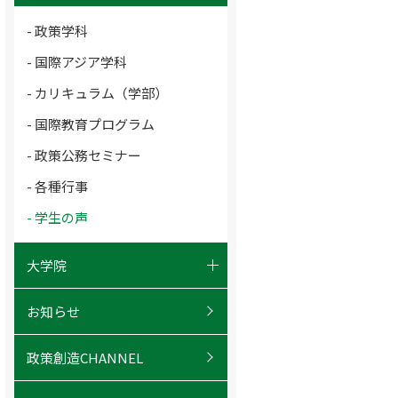
- 学びの特色
- 政策学科
- 学部長メッセージ
- 国際アジア学科
- 教員紹介
- カリキュラム（学部）
- ゼミ紹介
- 国際教育プログラム
- 政策公務セミナー
- 各種行事
- 学生の声
大学院
- ガバナンス研究科概要
お知らせ
- カリキュラム（大学院）
政策創造CHANNEL
- キャリア（大学院）