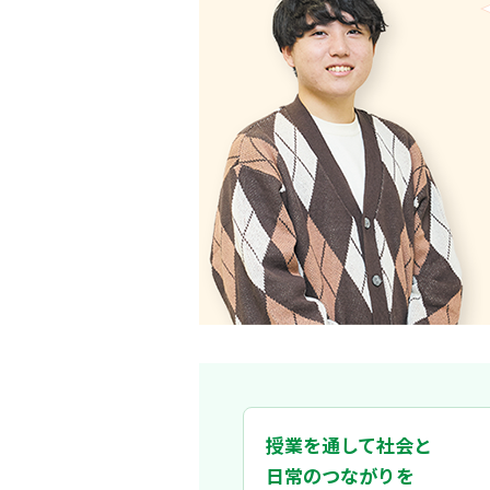
国際関係への興味に加え、政治、経済
大学生活の大半をマネ
自身の興味が定まっていなくても、や
甲子園の舞台に立ちま
後はオンライン授業でしたが、少人数
機会がたくさんあり、すぐに友達ができ
するゼミに進み、他大学との合同ゼミ
部で自分の得意分野以外にも目を向け
を得ることができました。
他の国や地域の取り組みや実例
た。
授業を通して社会と
受験期に貧困問題について学びたいと
日常のつながりを