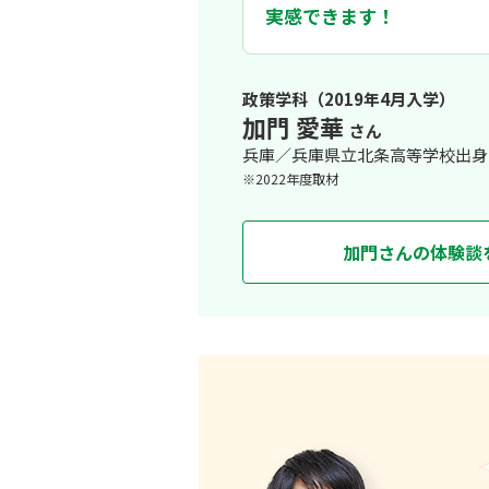
の上で、アジア各国の法と現状につい
実感できます！
驚いたのは、扱う学問分野の幅広さと
ゼミ生と協力しフラン
ンマイ大学との海外研修プログラムにオ
について学ぶ中で、日本の政治や法律
政策学科（2019年4月入学）
の経済、法律、社会について研究する
加門 愛華
さん
をし合うことで、研究内容を深めてい
兵庫／兵庫県立北条高等学校出身
※2022年度取材
加門さんの体験談
知識のインプットとアウトプッ
なりたい自分像が明確でなかったため
策創造学部を選択。実践的な英語力を高
瞬だと感じるような面白い授業が多く