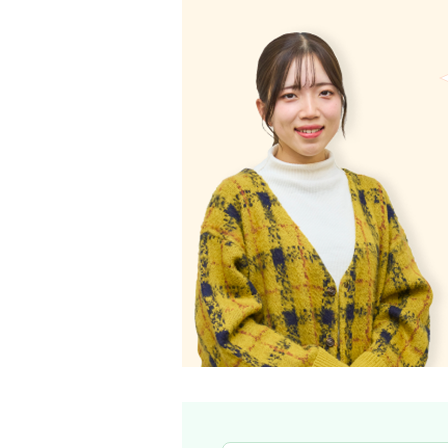
まちづくりを多様な観点から学
まちづくりに関することを学び、地域
政だけでなく、政治、経済、法律、福
入学当初は公務員をめざすつもりでし
1年次の終わりにフィ
組みを学ぶ中で、民間企業の一員とし
で話せるようになりた
様な学問に触れられる政策創造学部だ
たと感じています。
ゼミ活動と部活動を両立し、多