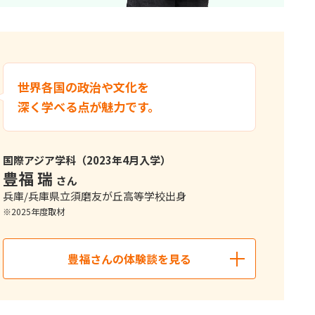
社会を動かす手応えを実感できました。
法律など幅広く学べる本学部に入学しました。1年次から多様
世界各国の政治や文化を
題を多角的に捉える姿勢が身に付きました。2年次の「専門導
深く学べる点が魅力です。
を論理的に構築する「論理的思考力」を養い、3年次以降のゼ
た。
ケティングについて発表した際には、学部独自の「プロフェ
国際アジア学科（2023年4月入学）
ゼミで修得した分析フレームワークのおかげで、ベトナム現
豊福 瑞
さん
た。
兵庫/兵庫県立須磨友が丘高等学校出身
※2025年度取材
豊福さんの体験談を見る