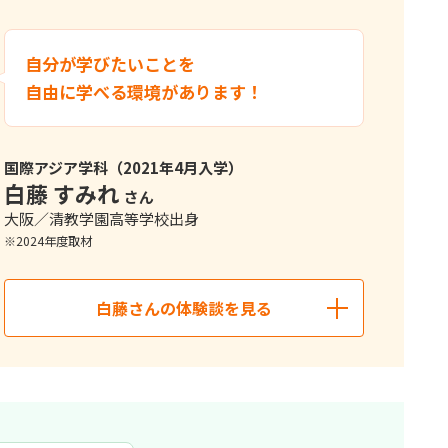
び、行政以外の立場から関わることを選びました。
の役に立ちたいと思い、本学科を志望しました。入学後は行
自分が学びたいことを
祉など多様な観点からまちづくりを捉えることができます。
自由に学べる環境があります！
たが、ゼミで企業のマーケティング戦略や地域活性化の取り
リピンで１カ月の語学留学を経験。もっと英語
て地域の人々に関わりたいと考えるように。行政以外にも多
いと思うきっかけになりました。
からこそ、学んだことのすべてが自分の将来選択につながっ
国際アジア学科（2021年4月入学）
白藤 すみれ
さん
大阪／清教学園高等学校出身
※2024年度取材
白藤さんの体験談を見る
くの経験を得たことが自信になっています。