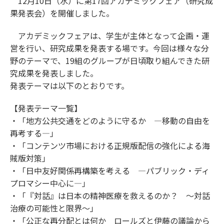
12月10日（水）に第17回アカデミックフェア（研究成
果発表会）を開催しました。
アカデミックフェアは、学生が主体となって企画・運
営を行い、研究成果を発表する場です。今回は様々な分
野のテーマで、19組のグループが日頃取り組んできた研
究成果を発表しました。
発表テーマは以下のとおりです。
【発表テーマ一覧】
・「地方公共交通をどのように守るか ―移動の自由を
再考する―」
・「コンテンツ市場における正規版配信の強化による海
賊版対策」
・「日中友好関係再構築を考える ―パブリック・ディ
プロマシー中心に―」
・「『対話』は日本の精神医療を救えるのか？ ～対話
治療の可能性と限界～」
・「公正な再分配とは何か ロールズと伊藤の議論から