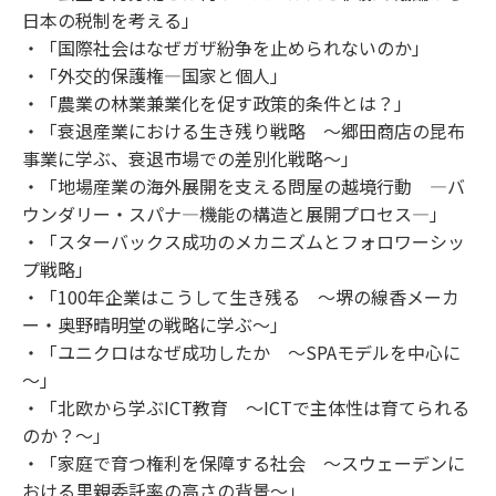
日本の税制を考える」
・「国際社会はなぜガザ紛争を止められないのか」
・「外交的保護権―国家と個人」
・「農業の林業兼業化を促す政策的条件とは？」
・「衰退産業における生き残り戦略 ～郷田商店の昆布
事業に学ぶ、衰退市場での差別化戦略～」
・「地場産業の海外展開を支える問屋の越境行動 ―バ
ウンダリー・スパナ―機能の構造と展開プロセス―」
・「スターバックス成功のメカニズムとフォロワーシッ
プ戦略」
・「100年企業はこうして生き残る ～堺の線香メーカ
ー・奥野晴明堂の戦略に学ぶ～」
・「ユニクロはなぜ成功したか ～SPAモデルを中心に
～」
・「北欧から学ぶICT教育 ～ICTで主体性は育てられる
のか？～」
・「家庭で育つ権利を保障する社会 ～スウェーデンに
おける里親委託率の高さの背景～」