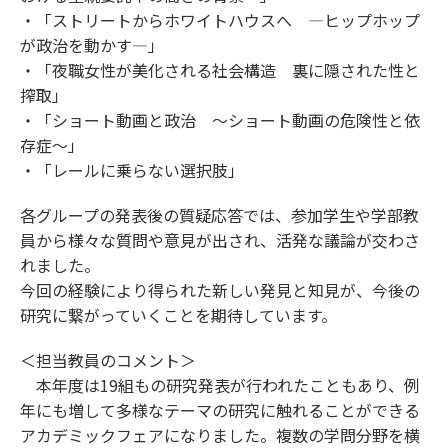
・「ストリートからホワイトハウスへ ―ヒップホップ
が政治を動かす―」
・「夜職女性が美化される社会構造 裏に隠された性と
搾取」
・「ショート動画と政治 ～ショート動画の危険性と依
存症～」
・「レールに乗らない選択肢」
各グループの発表後の質疑応答では、参加学生や学部教
員から様々な質問や意見が出され、活発な議論が交わさ
れました。
今回の経験により得られた新しい発見と知見が、今後の
研究に繋がっていくことを期待しています。
＜担当教員のコメント＞
本年度は19組もの研究発表が行われたこともあり、例
年にも増して多様なテーマの研究に触れることができる
アカデミックフェアになりました。複数の学問分野を横