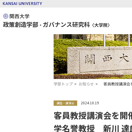
政策創造学部
ガバナンス研究科
・
〈大学院〉
学部トップ
お知らせ
客員教授講演会
2024.10.19
講座・講演会
客員教授講演会を開
学名誉教授 新川 達