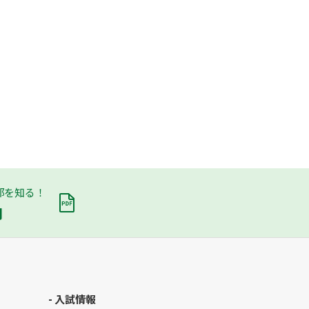
部を知る！
内
- 入試情報