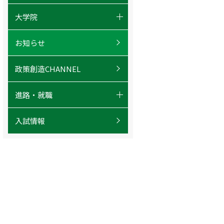
- 学びの特色
- 政策学科
大学院
- 学部長メッセージ
- 国際アジア学科
- ガバナンス研究科概要
- 教員紹介
お知らせ
- カリキュラム（学部）
- カリキュラム（大学院）
- ゼミ紹介
- 国際教育プログラム
政策創造CHANNEL
- キャリア（大学院）
- 政策公務セミナー
進路・就職
- 各種行事
- キャリア・就職
- 学生の声
入試情報
- 卒業生の声