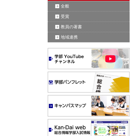
全般
受賞
教員の著書
地域連携