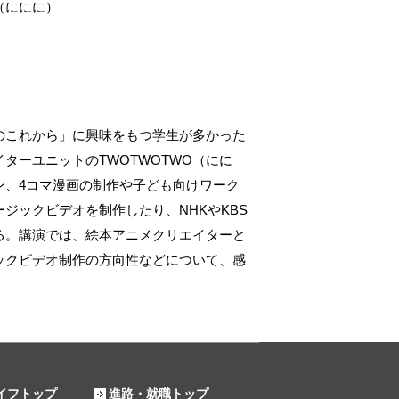
（ににに）
これから」に興味をもつ学生が多かった
ターユニットのTWOTWOTWO（にに
ン、4コマ漫画の制作や子ども向けワーク
ジックビデオを制作したり、NHKやKBS
る。講演では、絵本アニメクリエイターと
ックビデオ制作の方向性などについて、感
イフトップ
進路・就職トップ