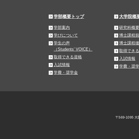
学部概要トップ
大学院概
学部案内
研究科概
学びについて
博士課程
学生の声
博士課程
（Students' VOICE）
取得でき
取得できる資格
入試情報
入試情報
学費・奨
学費・奨学金
〒569-1095