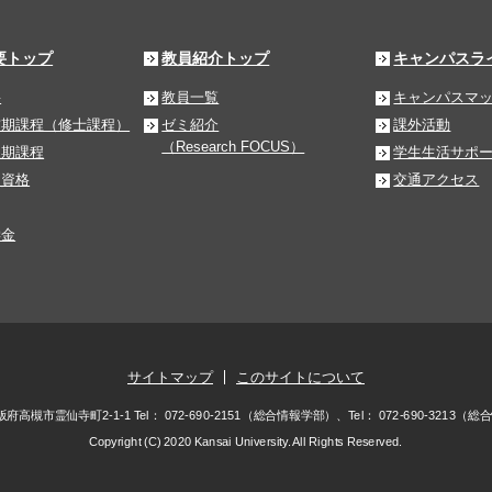
要トップ
教員紹介トップ
キャンパスラ
要
教員一覧
キャンパスマ
前期課程（修士課程）
ゼミ紹介
課外活動
（Research FOCUS）
後期課程
学生生活サポ
る資格
交通アクセス
学金
サイトマップ
このサイトについて
 大阪府高槻市霊仙寺町2-1-1
Tel：
072-690-2151
（総合情報学部）、Tel：
072-690-3213
（総合
Copyright (C) 2020 Kansai University. All Rights Reserved.