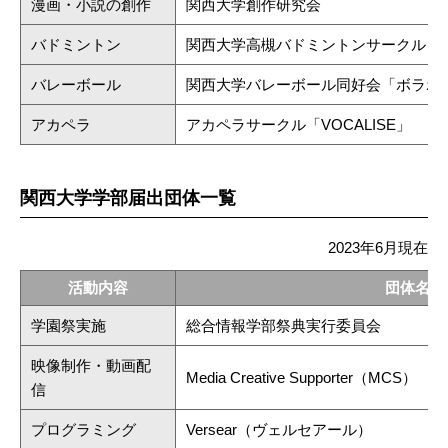
漫画・小説の創作
関西大学創作研究会
バドミントン
関西大学高槻バドミントンサークル「T.
バレーボール
関西大学バレーボール同好会「ボラボ
アカペラ
アカペラサークル「VOCALISE」
関西大学学部届出団体一覧
2023年6月現在
活動内容
団体名
学園祭実施
総合情報学部祭典実行委員会
映像制作・動画配
Media Creative Supporter（MCS）
信
プログラミング
Versear（ヴェルセアール）