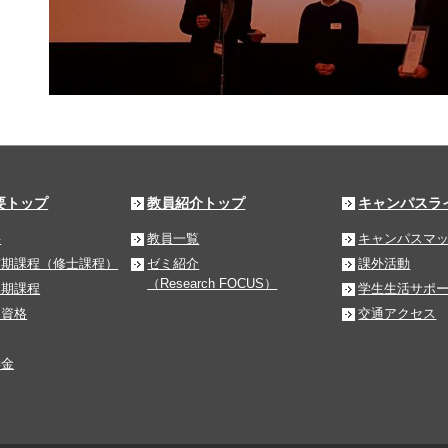
要トップ
教員紹介トップ
キャンパスラ
要
教員一覧
キャンパスマ
前期課程（修士課程）
ゼミ紹介
課外活動
（Research FOCUS）
後期課程
学生生活サポ
る資格
交通アクセス
学金