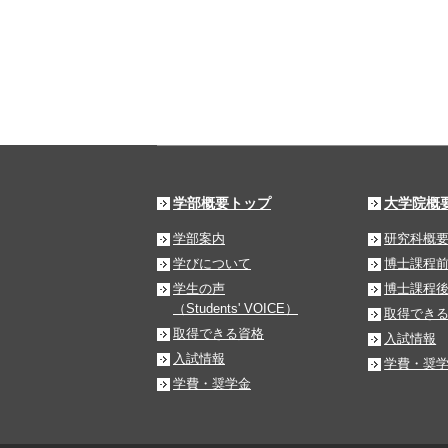
学部概要トップ
大学院概
学部案内
研究科概
学びについて
博士課程
学生の声
博士課程
（Students' VOICE）
取得でき
取得できる資格
入試情報
入試情報
学費・奨
学費・奨学金