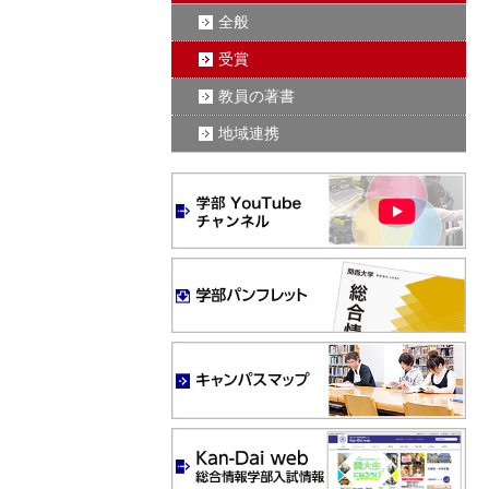
全般
受賞
教員の著書
地域連携