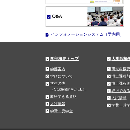
インフォメーションシステム（学内用）
学部概要トップ
大学院概
学部案内
研究科概
学びについて
博士課程
学生の声
博士課程
（Students' VOICE）
取得でき
取得できる資格
入試情報
入試情報
学費・奨
学費・奨学金