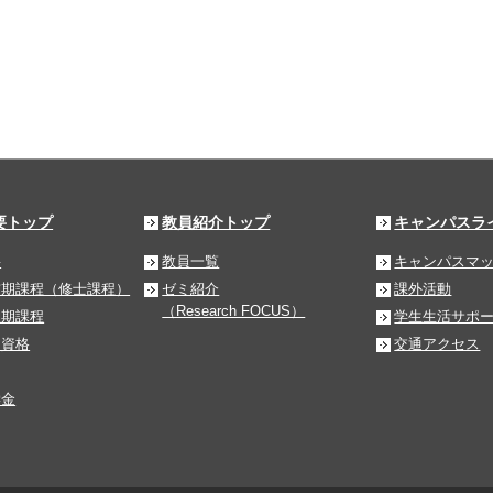
要トップ
教員紹介トップ
キャンパスラ
要
教員一覧
キャンパスマ
前期課程（修士課程）
ゼミ紹介
課外活動
（Research FOCUS）
後期課程
学生生活サポ
る資格
交通アクセス
学金