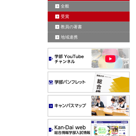
全般
受賞
教員の著書
地域連携