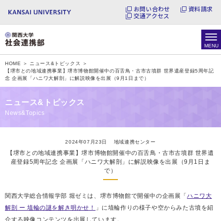
お問い合わせ
資料請求
交通アクセス
HOME ＞
ニュース&トピックス ＞
【堺市との地域連携事業】堺市博物館開催中の百舌鳥・古市古墳群 世界遺産登録5周年記
念 企画展「ハニワ大解剖」に解説映像を出展（9月1日まで）
ニュース&トピックス
News&Topics
2024年07月23日
地域連携センター
【堺市との地域連携事業】堺市博物館開催中の百舌鳥・古市古墳群 世界遺
産登録5周年記念 企画展「ハニワ大解剖」に解説映像を出展（9月1日ま
で）
関西大学総合情報学部 堀ゼミは、堺市博物館で開催中の企画展「
ハニワ大
解剖 ー 埴輪の謎を解き明かせ！
」に埴輪作りの様子や空からみた古墳を紹
介する映像コンテンツを出展しています。