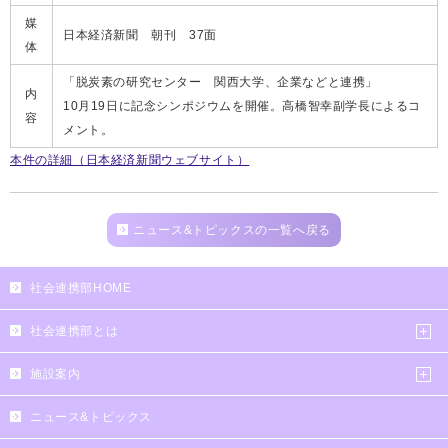
媒
日本経済新聞 朝刊 37面
体
「脱炭素の研究センター 関西大学、企業などと連携」
内
10月19日に記念シンポジウムを開催。高橋智幸副学長によるコ
容
メント。
本件の詳細（日本経済新聞ウェブサイト）
ニュース&トピックスの一覧へ戻る
社会連携部HOME
社会連携部とは
施設案内
ニュース&トピックス