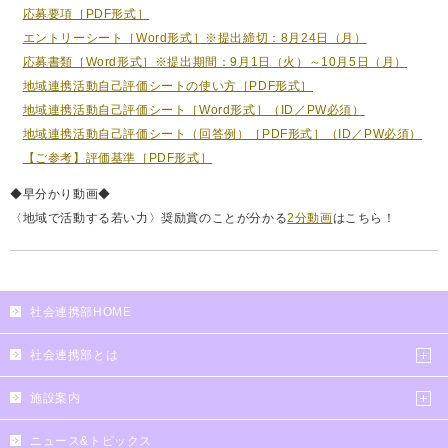
応募要項［PDF形式］
エントリーシート［Word形式］※提出締切：8月24日（月）
応募書類［Word形式］※提出期間：9月1日（火）～10月5日（月）
地域連携活動自己評価シートの使い方［PDF形式］
地域連携活動自己評価シート［Word形式］（ID／PW必須）
地域連携活動自己評価シート（回答例）［PDF形式］（ID／PW必須）
【ご参考】評価基準［PDF形式］
◆早分かり動画◆
〈地域で活動する若い力〉奨励賞のことが分かる
2分動画
はこちら！
社会連携部HOME
社会連携部とは
施設案内
ニュース&トピックス