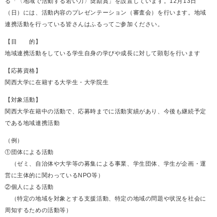
る「〈地域で活動する若い力〉奨励賞」を設置しています。12月13日
（日）には、活動内容のプレゼンテーション（審査会）を行います。地域
連携活動を行っている皆さんはふるってご参加ください。
【目 的】
地域連携活動をしている学生自身の学びや成長に対して顕彰を行います
【応募資格】
関西大学に在籍する大学生・大学院生
【対象活動】
関西大学在籍中の活動で、応募時までに活動実績があり、今後も継続予定
である地域連携活動
（例）
①団体による活動
（ゼミ、自治体や大学等の募集による事業、学生団体、学生が企画・運
営に主体的に関わっているNPO等）
②個人による活動
（特定の地域を対象とする支援活動、特定の地域の問題や状況を社会に
周知するための活動等）