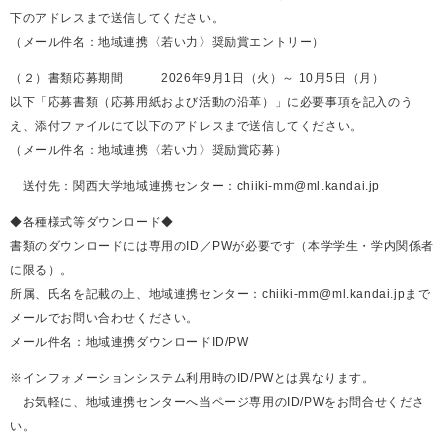
下のアドレスまで送信してください。
（メール件名：地域連携〈若い力〉奨励賞エントリー）
（２）書類応募期間 2026年9月1日（火）～ 10月5日（月）
以下「応募書類（応募用紙および活動の沿革）」に必要事項を記入のう
え、添付ファイルにて以下のアドレスまで送信してください。
（メール件名：地域連携〈若い力〉奨励賞応募）
送付先：関西大学地域連携センター：chiiki-mm@ml.kandai.jp
◆各種様式等ダウンロード◆
書類のダウンロードには専用のID／PWが必要です（本学学生・学内関係者
に限る）。
所属、氏名を記載の上、地域連携センター：chiiki-mm@ml.kandai.jpまで
メールでお問い合わせください。
メール件名：地域連携ダウンロードID/PW
※インフォメーションシステム利用時のID/PWとは異なります。
お気軽に、地域連携センターへ当ページ専用のID/PWをお問合せくださ
い。