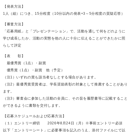
【発表方法】
1人（組）につき、15分程度（10分以内の発表+3～5分程度の質疑応答）
【審査方法】
「応募用紙」と「プレゼンテーション」で、活動を通して何をどのように
学び成長したか、活動の実態を他の人に十分に伝えることができたかに照
らして評定
【表 彰】
最優秀賞（1点）・副賞
優秀賞（1点）・副賞 他（予定）
（注1）いずれの賞も該当者なしとする場合があります。
（注2）最優秀賞受賞者は、学長奨励表彰の対象として推薦することがあり
ます。
（注3）審査会に参加した活動の全員に、その旨を履歴書等に記載すること
ができるように書類を交付します。
【応募スケジュールおよび応募方法】
（１）エントリー締切 2026年8月24日（月）※事前エントリー必須
以下「エントリーシート」に必要事項を記入のうえ、添付ファイルにて以