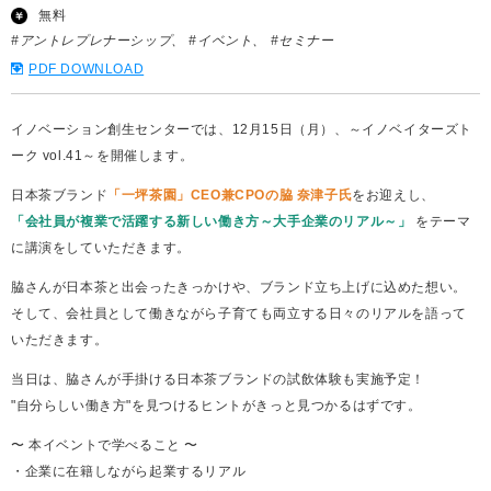
無料
#アントレプレナーシップ
#イベント
#セミナー
PDF DOWNLOAD
イノベーション創生センターでは、12月15日（月）、～イノベイターズト
ーク vol.41～を開催します。
日本茶ブランド
「一坪茶園」CEO兼CPOの脇 奈津子氏
をお迎えし、
「会社員が複業で活躍する新しい働き方～大手企業のリアル～」
をテーマ
に講演をしていただきます。
脇さんが日本茶と出会ったきっかけや、ブランド立ち上げに込めた想い。
そして、会社員として働きながら子育ても両立する日々のリアルを語って
いただきます。
当日は、脇さんが手掛ける日本茶ブランドの試飲体験も実施予定！
"自分らしい働き方"を見つけるヒントがきっと見つかるはずです。
〜 本イベントで学べること 〜
・企業に在籍しながら起業するリアル