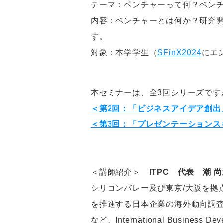
テーマ：ベンチャーって何？ベン
内容：ベンチャーとは何か？研究
す。
対象：本学学生（
SFinX2024
にエ
本セミナーは、全3回シリーズで
＜第2回：「ビジネスアイデア創出
＜第3回：「プレゼンテーションス
＜講師紹介＞
ITPC 代表 潮 
シリコンバレー及び東京/大阪を拠
を推進する日本企業の海外動向調
など、International Busines