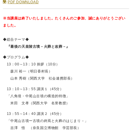
PDF DOWNLOAD
※当講座は終了いたしました。たくさんのご参加、誠にありがとうござい
ました。
◆総合テーマ◆
『最後の天皇陵古墳－火葬と改葬－』
◆プログラム◆
13：00～13：10 挨拶（10分）
森川 裕一（明日香村長）
山本 秀樹（関西大学 社会連携部長）
13：10～13：55 講演１（45分）
「八角墳・中尾山古墳の構造的特徴」
米田 文孝（関西大学 名誉教授）
13：55～14：40 講演２（45分）
「中尾山古墳ー古墳の終焉と火葬のはじまり－」
吉澤 悟 （奈良国立博物館 学芸部長）