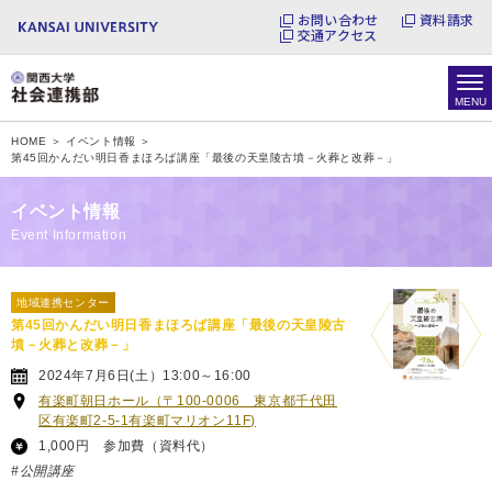
お問い合わせ
資料請求
交通アクセス
HOME ＞
イベント情報 ＞
第45回かんだい明日香まほろば講座「最後の天皇陵古墳－火葬と改葬－」
イベント情報
Event Information
地域連携センター
第45回かんだい明日香まほろば講座「最後の天皇陵古
墳－火葬と改葬－」
2024年7月6日(土）13:00～16:00
有楽町朝日ホール（〒100-0006 東京都千代田
区有楽町2-5-1有楽町マリオン11F)
1,000円 参加費（資料代）
#公開講座