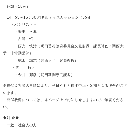
休憩（15分）
14：55～16：00 パネルディスカッション（65分）
＜パネリスト＞
・米田 文孝
・吉澤 悟
・西光 慎治（明日香村教育委員会文化財課 課長補佐／関西大
学 非常勤講師）
・徳田 誠志（関西大学 客員教授）
＜進 行＞
・今井 邦彦（朝日新聞専門記者）
※自然災害等の事情により、当日やむを得ず中止・延期となる場合がござ
います。
開催状況については、本ページ上でお知らせしますのでご確認くださ
い。
◆対 象◆
一般・社会人の方