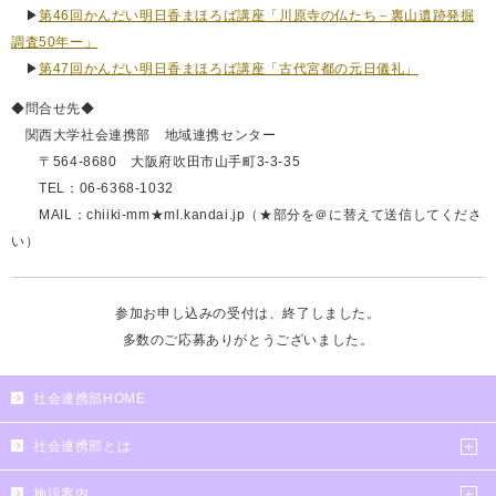
▶
第46回かんだい明日香まほろば講座「川原寺の仏たち－裏山遺跡発掘
調査50年ー」
▶
第47回かんだい明日香まほろば講座「古代宮都の元日儀礼」
◆問合せ先◆
関西大学社会連携部 地域連携センター
〒564-8680 大阪府吹田市山手町3-3-35
TEL：06-6368-1032
MAIL：chiiki-mm★ml.kandai.jp（★部分を＠に替えて送信してくださ
い）
参加お申し込みの受付は、終了しました。
多数のご応募ありがとうございました。
社会連携部HOME
社会連携部とは
施設案内