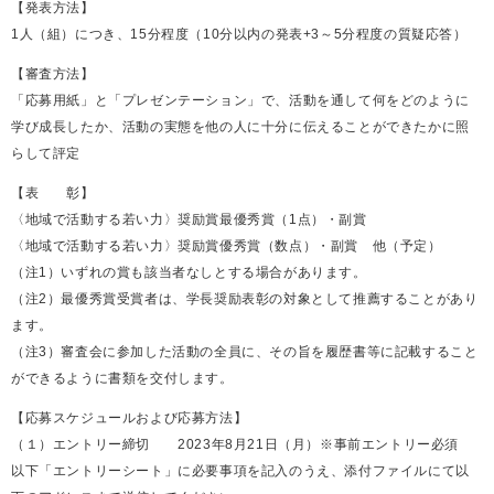
【発表方法】
1人（組）につき、15分程度（10分以内の発表+3～5分程度の質疑応答）
【審査方法】
「応募用紙」と「プレゼンテーション」で、活動を通して何をどのように
学び成長したか、活動の実態を他の人に十分に伝えることができたかに照
らして評定
【表 彰】
〈地域で活動する若い力〉奨励賞最優秀賞（1点）・副賞
〈地域で活動する若い力〉奨励賞優秀賞（数点）・副賞 他（予定）
（注1）いずれの賞も該当者なしとする場合があります。
（注2）最優秀賞受賞者は、学長奨励表彰の対象として推薦することがあり
ます。
（注3）審査会に参加した活動の全員に、その旨を履歴書等に記載すること
ができるように書類を交付します。
【応募スケジュールおよび応募方法】
（１）エントリー締切 2023年8月21日（月）※事前エントリー必須
以下「エントリーシート」に必要事項を記入のうえ、添付ファイルにて以