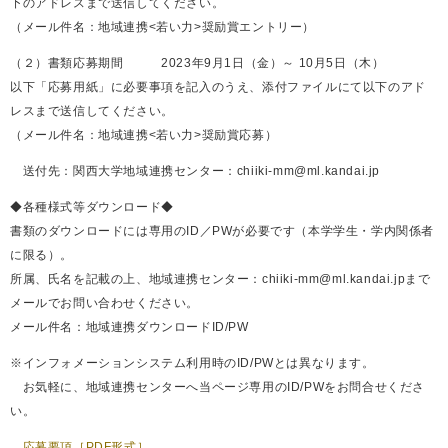
下のアドレスまで送信してください。
（メール件名：地域連携<若い力>奨励賞エントリー）
（２）書類応募期間 2023年9月1日（金）～ 10月5日（木）
以下「応募用紙」に必要事項を記入のうえ、添付ファイルにて以下のアド
レスまで送信してください。
（メール件名：地域連携<若い力>奨励賞応募）
送付先：関西大学地域連携センター：chiiki-mm@ml.kandai.jp
◆各種様式等ダウンロード◆
書類のダウンロードには専用のID／PWが必要です（本学学生・学内関係者
に限る）。
所属、氏名を記載の上、地域連携センター：chiiki-mm@ml.kandai.jpまで
メールでお問い合わせください。
メール件名：地域連携ダウンロードID/PW
※インフォメーションシステム利用時のID/PWとは異なります。
お気軽に、地域連携センターへ当ページ専用のID/PWをお問合せくださ
い。
応募要項［PDF形式］