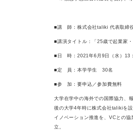
＊＊
■講 師：株式会社
taliki
代表取締
■講演タイトル：「
25
歳で起業家・
■日 時：
2021
年
6
月
9
日（水）
13
■定 員：本学学生
30
名
■参 加：要申込／参加費無料
大学在学中の海外での国際協力、
後の大学
4
年時に株式会社
taliki
を
イノベーション推進を、
VC
との協
立。