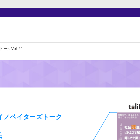
クVol.21
イノベイターズトーク
氏