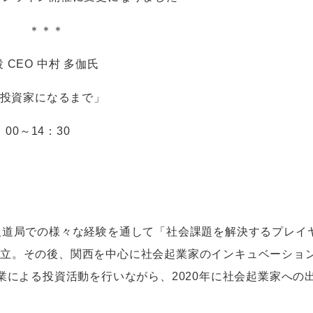
＊
役
CEO
中村 多伽氏
投資家になるまで」
：
00
～
14
：
30
報道局での様々な経験を通して「社会課題を解決するプレイ
設立。その後、関西を中心に社会起業家のインキュベーショ
業による投資活動を行いながら、
2020
年に社会起業家への