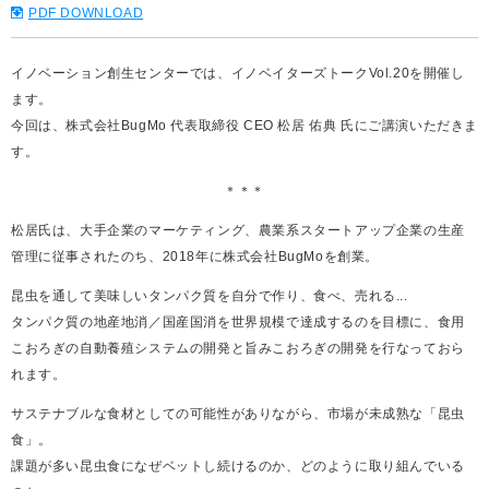
PDF DOWNLOAD
イノベーション創生センターでは、イノベイターズトークVol.20を開催し
ます。
今回は、株式会社BugMo 代表取締役 CEO 松居 佑典 氏にご講演いただきま
す。
＊＊＊
松居氏は、大手企業のマーケティング、農業系スタートアップ企業の生産
管理に従事されたのち、2018年に株式会社BugMoを創業。
昆⾍を通して美味しいタンパク質を⾃分で作り、⾷べ、売れる...
タンパク質の地産地消／国産国消を世界規模で達成するのを⽬標に、⾷⽤
こおろぎの⾃動養殖システムの開発と旨みこおろぎの開発を⾏なっておら
れます。
サステナブルな⾷材としての可能性がありながら、市場が未成熟な「昆⾍
⾷」。
課題が多い昆⾍⾷になぜベットし続けるのか、どのように取り組んでいる