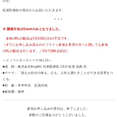
のか。
松居氏独自の視点からお話いただきます。
＊＊＊
※ 開催
方法がZoomのみとなりました。
参加URLの配信は5月25日(火)の予定です。
（すでにお申し込み済みのオフライン参加を希望の方々に関しても参加
URLの配信を行います。／5月7日時点追記）
＜イノベイターズトークVol.20＞
■講 師：株式会社BugMo 代表取締役 CEO 松居 佑典 氏
■テーマ：「誰もが自分の体も、心も、人生も満たすことができる世界をつ
くる」
■対 象：本学学生 定員30名
■参加費：無料
参加お申し込みの受付は、終了しました。
多数のご応募ありがとうございました。