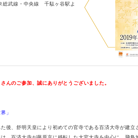
ＪＲ総武線・中央線 千駄ヶ谷駅よ
くさんのご参加、誠にありがとうございました。
世界」
れた後、舒明天皇により初めての官寺である百済大寺が建立
回は、百済大寺が藤原京に移転した大官大寺を中心に、飛鳥