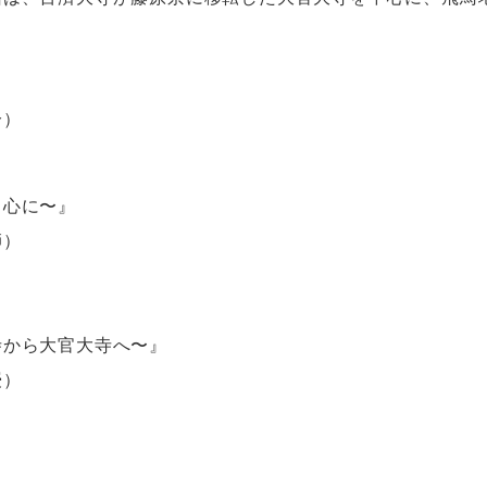
分）
）
を中心に〜』
師）
）
大寺から大官大寺へ〜』
授）
）