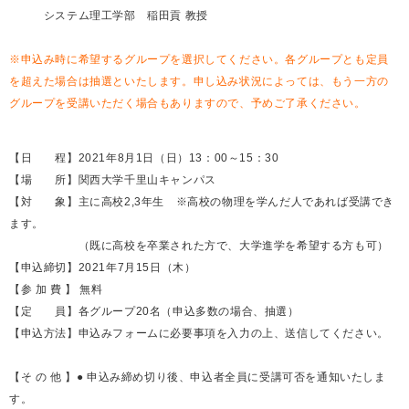
システム理工学部 稲田貢 教授
※申込み時に希望するグループを選択してください。各グループとも定員
を超えた場合は抽選といたします。申し込み状況によっては、もう一方の
グループを受講いただく場合もありますので、予めご了承ください。
【日 程】2021年8月1日（日）13：00～15：30
【場 所】関西大学千里山キャンパス
【対 象】主に高校2,3年生 ※高校の物理を学んだ人であれば受講でき
ます。
（既に高校を卒業された方で、大学進学を希望する方も可）
【申込締切】2021年7月15日（木）
【参 加 費 】 無料
【定 員】各グループ20名（申込多数の場合、抽選）
【申込方法】申込みフォームに必要事項を入力の上、送信してください。
【そ の 他 】● 申込み締め切り後、申込者全員に受講可否を通知いたしま
す。