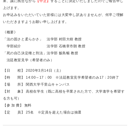
果、誠に残念ながら
【中止】
することに決定いたしましたのでご報告申し
上げます。
お申込みをいただいていた皆様には大変申し訳ありませんが、何卒ご理解
いただきますようお願い申し上げます。
《概要》
「法の固さと柔らかさ」 法学部 村田大樹 教授
学部紹介 法学部 石橋章市朗 教授
「死の自己決定権と刑法」法学部 飯島暢 教授
法廷教室見学（希望者のみ）
【日 程】 2020年3月14日（土）
【時 間】 14:00～17：00 ※法廷教室見学希望者のみ17：20終了
【場 所】 関西大学千里山キャンパス
【対 象】 高校在学生（既に高校を卒業された方で、大学進学を希望す
る方も可）
【参 加 費】 無料
【定 員】 25名 ※定員を超えた場合は抽選