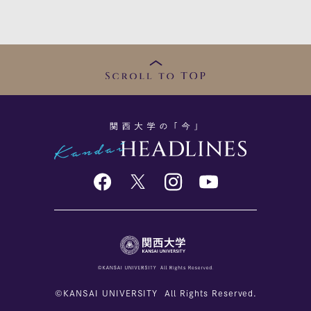
1
2
3
4
5
6
7
8
9
10
©KANSAI UNIVERSITY All Rights Reserved.