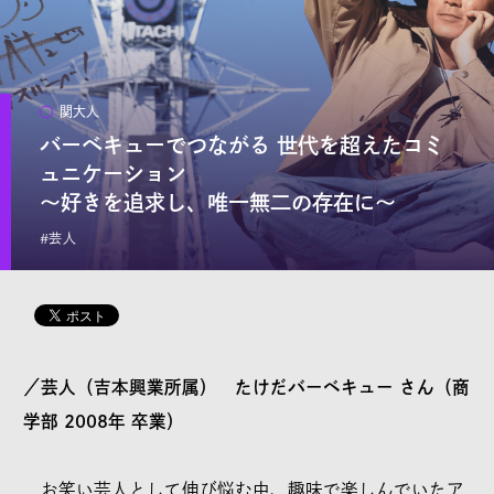
リクエスト
関大人
本サイトで記事として取り上げてほしい題材を、編集部へ
バーベキューでつながる 世代を超えたコミ
リクエストすることができます。
ュニケーション
日常の素朴な疑問から、「専門家の意見を聞きたい」「関
～好きを追求し、唯一無二の存在に～
大の○○な情報をもっと知りたい」といった要望を、どなた
でもご自由にご投稿ください。
#芸人
※全てのリクエストにお応えすることはできません
／芸人（吉本興業所属） たけだバーベキュー さん（商
学部 2008年 卒業）
©KANSAI UNIVERSITY All Rights Reserved.
お笑い芸人として伸び悩む中、趣味で楽しんでいたア