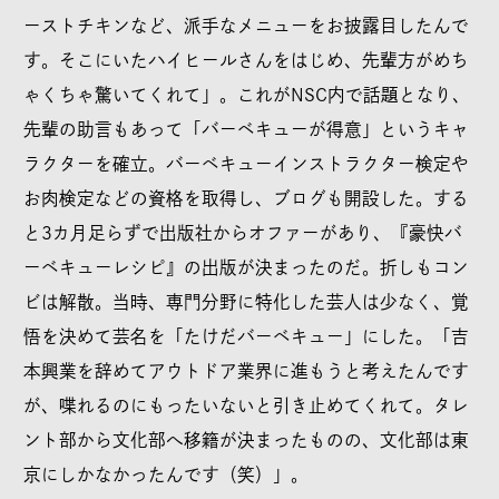
ーストチキンなど、派手なメニューをお披露目したんで
す。そこにいたハイヒールさんをはじめ、先輩方がめち
ゃくちゃ驚いてくれて」。これがNSC内で話題となり、
先輩の助言もあって「バーベキューが得意」というキャ
ラクターを確立。バーベキューインストラクター検定や
お肉検定などの資格を取得し、ブログも開設した。する
と3カ月足らずで出版社からオファーがあり、『豪快バ
ーベキューレシピ』の出版が決まったのだ。折しもコン
ビは解散。当時、専門分野に特化した芸人は少なく、覚
悟を決めて芸名を「たけだバーベキュー」にした。「吉
本興業を辞めてアウトドア業界に進もうと考えたんです
が、喋れるのにもったいないと引き止めてくれて。タレ
ント部から文化部へ移籍が決まったものの、文化部は東
京にしかなかったんです（笑）」。