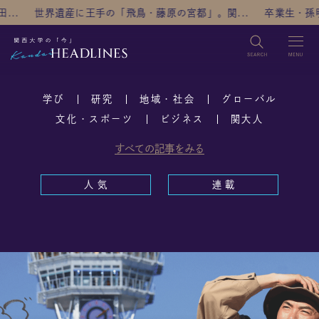
に王手の「飛鳥・藤原の宮都」。関...
卒業生・孫明雅監督の長編デビ
検索
学び
研究
地域・社会
グローバル
TOP
文化・スポーツ
ビジネス
関大人
すべての記事をみる
カテゴリ
学び
研究
地域・社会
グローバル
人 気
連 載
文化・スポーツ
ビジネス
関大人
人気
連載