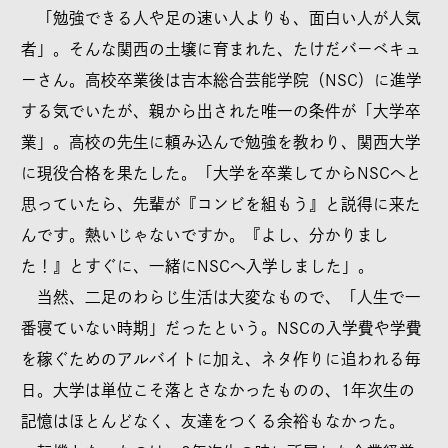
「勉強できる人や足の速い人よりも、面白い人が人気
者」。そんな関西の土壌に育まれた、たけだバーベキュ
ーさん。高校卒業後は吉本総合芸能学院（NSC）に進学
する気でいたが、親から出された唯一の条件が「大学卒
業」。高校の先生に頼み込んで勉強を教わり、関西大学
に現役合格を果たした。「大学を卒業してからNSCへと
思っていたら、先輩が『コンビを組もう』と説得に来た
んです。熱いじゃないですか。『よし、分かりまし
た！』とすぐに、一緒にNSCへ入学しました」。
当然、二足のわらじ生活は大変なもので、「人生で一
番寝ていない時期」だったという。NSCの入学費や学費
を稼ぐためのアルバイトに加え、ネタ作りに追われる毎
日。大学は単位こそ落とさなかったものの、1年次生の
記憶はほとんどなく、友達をつくる余裕もなかった。