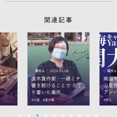
関連記事
関大人
│ 2026.05.08
関大人
なが
コミュ
直木賞作家・一穂ミチ
南海
書き続けることで たど
山里
り着いた場所
アン
#小説
#直木賞
#芸人