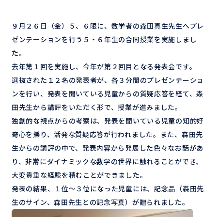
９月２６日（金）５、６限に、数学者の森田真生先生へプレ
ゼンテーションを行う５・６年生の合同授業を実施しまし
た。
去年第１回を実施し、今年が第２回目となる発表会です。
選抜された１２名の発表者が、各３分間のプレゼンテーショ
ンを行い、発表を聞いている児童からの質疑応答を経て、森
田先生から講評をいただく形で、授業が進みました。
独創的な視点からの考察は、発表を聞いている児童の知的好
奇心を擽り、活発な質疑応答が行われました。また、森田先
生からの講評の中で、発表内容から発展した色々なお話があ
り、非常にダイナミックな数学の世界に触れることができ、
大変貴重な経験を積むことができました。
発表の結果、１位～３位になった児童には、記念品（森田先
生のサイン、森田先生との記念写真）が贈られました。