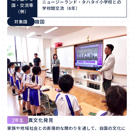
ニュージーランド・タハタイ小学校との
国・交流等
学校間交流（6年）
（例）
韓国
対象国
2
異文化発見
年生
家族や地域社会との直接的な関わりを通して、自国の文化に