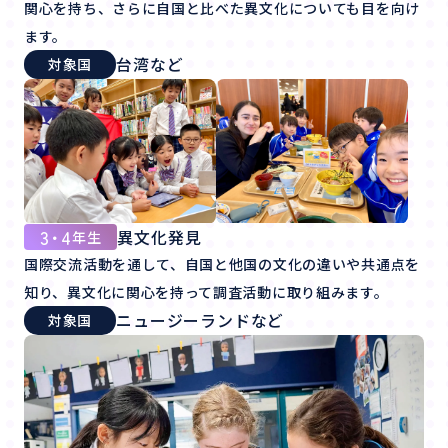
関心を持ち、さらに自国と比べた異文化についても目を向け
ます。
台湾など
対象国
3・4
異文化発見
年生
国際交流活動を通して、自国と他国の文化の違いや共通点を
知り、異文化に関心を持って調査活動に取り組みます。
ニュージーランドなど
対象国