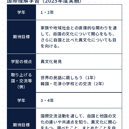
国際理解学習（2025年度実績）
学年
1・2年
家族や地域社会との直接的な関わりを通
して、自国の文化について関心をもち、
期待目標
さらに自国と比べた異文化についても目
を向ける。
学習の視点
異文化発見
取り上げる
世界の民話に親しもう（1年）
国・交流等
韓国・花津小学校との交流（2年）
（例）
学年
3・4年
国際交流活動を通して、自国と他国の文
化の違いや共通点を知り、異文化に関心
期待目標
をもつ。調べたこと、まとめたことを自