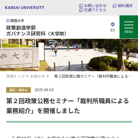
お問い合わせ
資料請求
交通アクセス
政策創造学部
En
MENU
ガバナンス研究科
〈大学院〉
学部トップ
お知らせ
第２回政策公務セミナー「裁判所職員による業務紹介」を開催しました
2025.06.03
講座・講演会
第２回政策公務セミナー「裁判所職員による
業務紹介」を開催しました