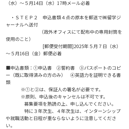
（水）～５月14日（水）17時メール必着
・ＳＴＥＰ２ 申込書類４点の原本を郵送で㈱留学ジ
ャーナルへ送付
（政外オフィスにて配布中の専用封筒を
使用のこと）
[郵便受付期間]2025年５月７日（水）
～５月16日（金）郵便必着
■申込書類：①申込書 ②誓約書 ③パスポートのコピ
ー（既に取得済みの方のみ） ④英語力を証明できる書
類
※①と②は、保証人の署名が必要です。
※原則、申込後のキャンセルは不可です。
募集要項を熟読の上、申し込んでください。
特に３年次生、４年次生は、インターンシップ
や就職活動と日程が重ならないように注意してくださ
い。