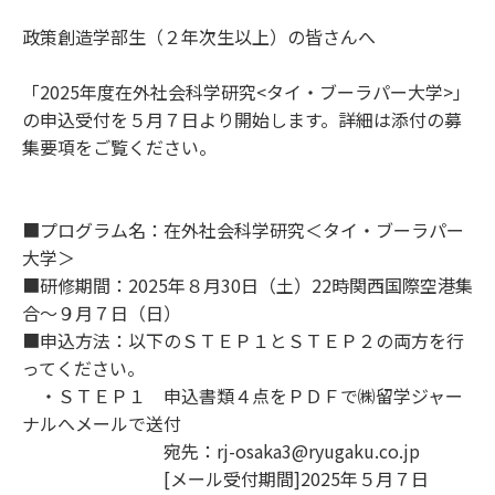
政策創造学部生（２年次生以上）の皆さんへ
「2025年度在外社会科学研究<タイ・ブーラパー大学>」
の申込受付を５月７日より開始します。詳細は添付の募
集要項をご覧ください。
■プログラム名：在外社会科学研究＜タイ・ブーラパー
大学＞
■研修期間：2025年８月30日（土）22時関西国際空港集
合～９月７日（日）
■申込方法：以下のＳＴＥＰ１とＳＴＥＰ２の両方を行
ってください。
・ＳＴＥＰ１ 申込書類４点をＰＤＦで㈱留学ジャー
ナルへメールで送付
宛先：rj-osaka3@ryugaku.co.jp
[メール受付期間]2025年５月７日