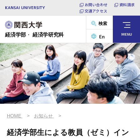
本
お問い合わせ
資料請求
交通アクセス
文
へ
関
検索
ス
西
メ
ニ
経済学部
・
経済学研究科
MENU
キ
大
En
ュ
ッ
学
ー
プ
経
を
概要
開
済
閉
学
学部
部・
経
済
大学院
学
研
教員
究
HOME
お知らせ
科
経済学部生による教員（ゼミ）イン
キャリア