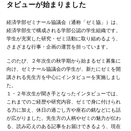
タビューが始まりました
入試情報
経済学部ゼミナール協議会（通称「ゼミ協」）は、
ゼミPRESS
経済学部生で構成される学部公認の学生組織です。
学生が充実した研究・ゼミ活動に取り組めるよう、
さまざまな行事・企画の運営を担っています。
NEWS
このたび、２年次生の秋学期から始まるゼミ募集に
向け、ゼミナール協議会の学生が、新たにゼミを開
講される先生方を中心にインタビューを実施しまし
た。
１・２年次生が聞き手となったインタビューでは、
これまでのご経歴や研究内容、ゼミで身に付けられ
る力に加え、休日の過ごし方や座右の銘などにも話
が広がりました。先生方の人柄やゼミの魅力が伝わ
る、読み応えのある記事をお届けできるよう、現在