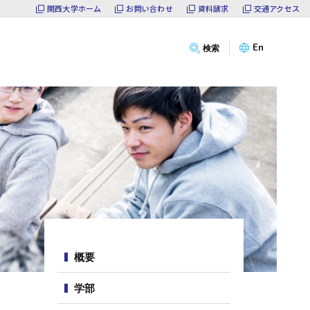
関西大学ホーム
お問い合わせ
資料請求
交通アクセス
概要
サ
En
検索
学部
イ
ト
大学院
内
メ
ニ
教員
ュ
ー
キャリア
入試情報
サ
イ
ゼミPRESS
概要
ト
内
NEWS
学部
メ
ニ