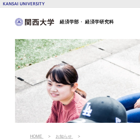
本
文
関
へ
経済学部
・
経済学研究科
西
ス
大
キ
学
ッ
経
プ
済
学
部・
経
済
学
研
究
科
HOME
お知らせ