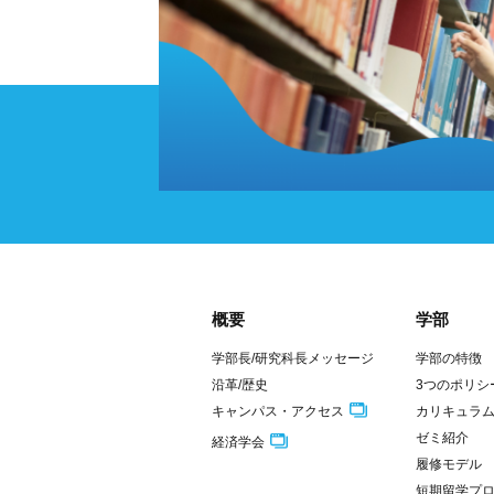
概要
学部
学部長/研究科長メッセージ
学部の特徴
沿革/歴史
3つのポリシ
キャンパス・アクセス
カリキュラ
ゼミ紹介
経済学会
履修モデル
短期留学プ