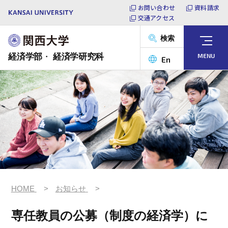
本
お問い合わせ
資料請求
交通アクセス
文
へ
関
検索
ス
西
メ
ニ
経済学部
・
経済学研究科
MENU
キ
大
En
ュ
ッ
学
ー
プ
経
を
概要
開
済
閉
学
学部
部・
経
済
大学院
学
研
教員
究
HOME
お知らせ
科
専任教員の公募（制度の経済学）に
キャリア