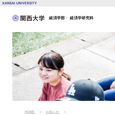
本
文
関
へ
経済学部
・
経済学研究科
西
ス
大
キ
学
ッ
経
プ
済
学
部・
経
済
学
研
究
科
HOME
お知らせ