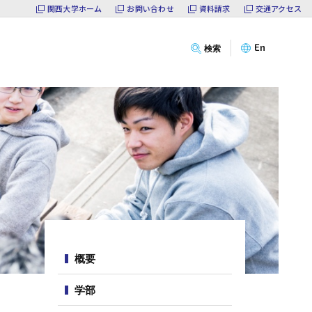
関西大学ホーム
お問い合わせ
資料請求
交通アクセス
概要
サ
En
検索
学部
イ
ト
大学院
内
メ
ニ
教員
ュ
ー
キャリア
入試情報
サ
イ
ゼミPRESS
概要
ト
内
NEWS
学部
メ
ニ