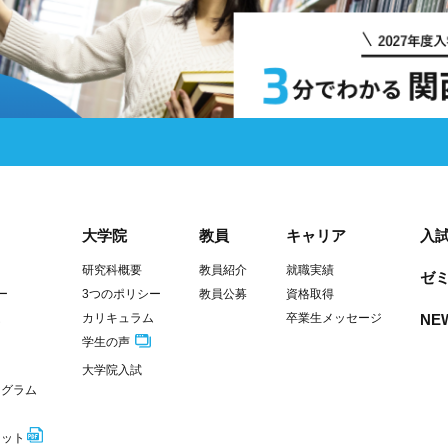
大学院
教員
キャリア
入
研究科概要
教員紹介
就職実績
ゼミ
ー
3つのポリシー
教員公募
資格取得
ム
カリキュラム
卒業生メッセージ
NE
学生の声
大学院入試
ログラム
レット