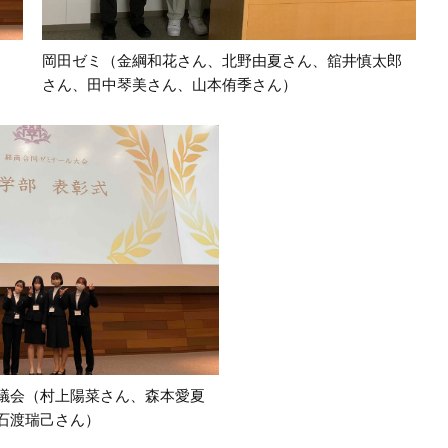
岡田ゼミ（金綱和花さん、北野由夏さん、舘井慎太郎
さん、田中琴美さん、山本侑季さん）
議会（村上陽菜さん、森本愛夏
石渡瑞己さん）