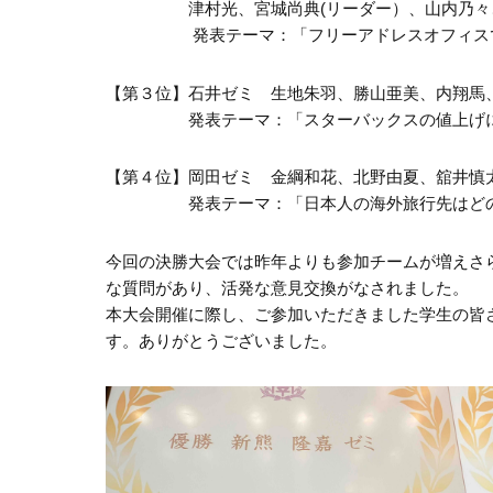
津村光、宮城尚典(リーダー）、山内乃々
発表テーマ：「フリーアドレスオフィスで席
【第３位】石井ゼミ 生地朱羽、勝山亜美、内翔馬
発表テーマ：「スターバックスの値上げに
【第４位】岡田ゼミ 金綱和花、北野由夏、舘井慎
発表テーマ：「日本人の海外旅行先はどのよ
今回の決勝大会では昨年よりも参加チームが増えさ
な質問があり、活発な意見交換がなされました。
本大会開催に際し、ご参加いただきました学生の皆
す。ありがとうございました。