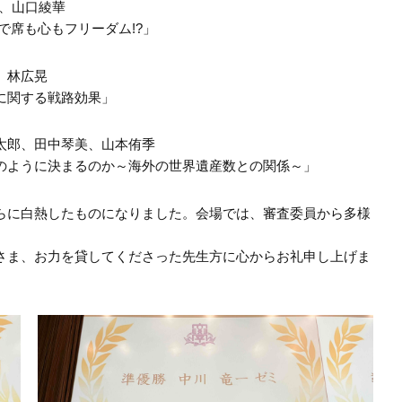
、山口綾華
も心もフリーダム!?」
、林広晃
関する戦路効果」
太郎、田中琴美、山本侑季
うに決まるのか～海外の世界遺産数との関係～」
らに白熱したものになりました。会場では、審査委員から多様
さま、お力を貸してくださった先生方に心からお礼申し上げま