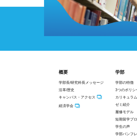
概要
学部
学部長/研究科長メッセージ
学部の特徴
沿革/歴史
3つのポリシ
キャンパス・アクセス
カリキュラ
ゼミ紹介
経済学会
履修モデル
短期留学プ
学生の声
学部パンフ