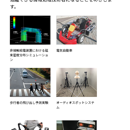
す。
非接触給電装置における磁
電気自動車
束密度分布シミュレーショ
ン
歩行者の飛び出し予測実験
オーディオスポットシステ
ム