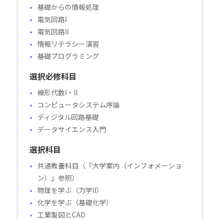
基礎からの情報処理
電気回路I
電気回路II
情報リテラシー演習
基礎プログラミング
選択必修科目
線形代数I・II
コンピュータシステム序論
ディジタル回路基礎
データサイエンス入門
選択科目
共通教養科目（『大学案内（インフォメーショ
ン）』参照）
物理を学ぶ（力学II）
化学を学ぶ（基礎化学）
工業製図とCAD