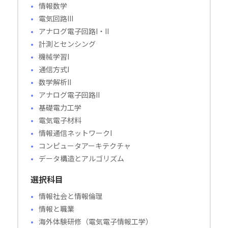
情報数学
電気回路III
アナログ電子回路I・II
計測とセンシング
機械学習I
通信方式I
数学解析II
アナログ電子回路II
基礎電力工学
電気電子材料
情報通信ネットワークI
コンピュータアーキテクチャ
データ構造とアルゴリズム
選択科目
情報社会と情報倫理
情報と職業
海外体験研修（電気電子情報工学）