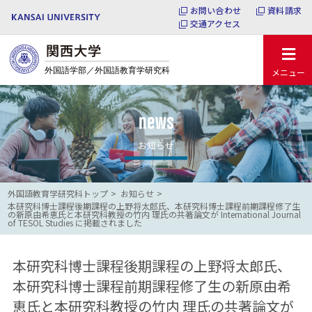
お問い合わせ
資料請求
交通アクセス
メニュー
news
お知らせ
外国語教育学研究科トップ
お知らせ
本研究科博士課程後期課程の上野将太郎氏、本研究科博士課程前期課程修了生
の新原由希恵氏と本研究科教授の竹内 理氏の共著論文が International Journal
of TESOL Studies に掲載されました
本研究科博士課程後期課程の上野将太郎氏、
本研究科博士課程前期課程修了生の新原由希
恵氏と本研究科教授の竹内 理氏の共著論文が