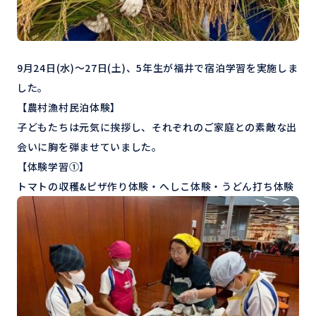
9
月
24
日
(
水
)
～
27
日
(
土
)
、
5
年生が福井で宿泊学習を実施しま
した。
【農村漁村民泊体験】
子どもたちは元気に挨拶し、それぞれのご家庭との素敵な出
会いに胸を弾ませていました。
【体験学習①】
トマトの収穫
&
ピザ作り体験・へしこ体験・うどん打ち体験