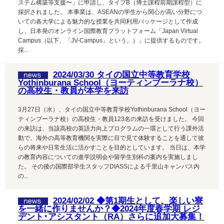
ステム構築等支援〜」に申請し、タイプB（博士課程前期課程型）に
採択されました。 本事業は、ASEANの学生から関心が高い分野につ
いての各大学による魅力的な授業を共同利用パッケージとして作成
し、日本発のオンライン国際教育プラットフォーム「Japan Virtual
Campus（以下、「JV-Campus」という。）」に提供するものです。
採...
2024/03/30 タイの国立中等教育学校
Yothinburana School（ヨーティンブーラナ校）
の高校生・教員が本学を来訪
3月27日（水）、タイの国立中等教育学校Yothinburana School（ヨー
ティンブーラナ校）の高校生・教員123名の来訪を受けました。 今回
の来訪は、当該高校の英語力向上プログラムの一環として行う課外活
動で、海外の高等教育機関を実際に目で見て体験することを通して彼
らの将来や日常生活に活かすことを目的としています。 当日は、本学
の教育内容についての進学説明会や留学生別科の案内を実施しまし
た。 その後の国際部学生スタッフDIASSによる千里山キャンパス内
の...
2024/02/02 ◆第1期生として、楽しい寮
を一緒に作りませんか？◆2024年度春学期 レジ
デント･アシスタント（RA）さらに追加大募集！