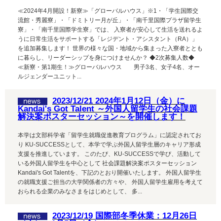
≪2024年4月開設！新寮≫「グローバルハウス」※1・「学生国際交
流館・秀麗寮」・「ドミトリー月が丘」・「南千里国際プラザ留学生
寮」・「南千里国際学生寮」では、 入寮者が安心して生活を送れるよ
うに日常生活をサポートする「レジデント・アシスタント（RA）」
を追加募集します！ 世界の様々な国・地域から集まった入寮者ととも
に暮らし、リーダーシップを身につけませんか？ ◆2次募集人数◆
≪新寮・第1期生！≫グローバルハウス 男子3名、女子4名、オー
ルジェンダーユニット...
2023/12/21 2024年1月12日（金）に
Kandai's Got Talent ～外国人留学生の社会課題
解決案ポスターセッション～を開催します！
本学は文部科学省「留学生就職促進教育プログラム」に認定されてお
り KU-SUCCESSとして、本学で学ぶ外国人留学生層のキャリア形成
支援を推進しています。 このたび、KU-SUCCESSで学び、活動して
いる外国人留学生を中心として 社会課題解決案ポスターセッション
Kandai's Got Talentを、下記のとおり開催いたします。 外国人留学生
の就職支援ご担当の大学関係者の方々や、 外国人留学生雇用を考えて
おられる企業のみなさまをはじめとして、 多...
2023/12/19 国際部冬季休業：12月26日