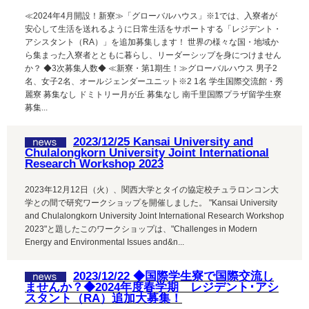
≪2024年4月開設！新寮≫「グローバルハウス」※1では、入寮者が
安心して生活を送れるように日常生活をサポートする「レジデント・
アシスタント（RA）」を追加募集します！ 世界の様々な国・地域か
ら集まった入寮者とともに暮らし、リーダーシップを身につけません
か？ ◆3次募集人数◆ ≪新寮・第1期生！≫グローバルハウス 男子2
名、女子2名、オールジェンダーユニット※2 1名 学生国際交流館・秀
麗寮 募集なし ドミトリー月が丘 募集なし 南千里国際プラザ留学生寮
募集...
2023/12/25 Kansai University and
Chulalongkorn University Joint International
Research Workshop 2023
2023年12月12日（火）、関西大学とタイの協定校チュラロンコン大
学との間で研究ワークショップを開催しました。 "Kansai University
and Chulalongkorn University Joint International Research Workshop
2023"と題したこのワークショップは、"Challenges in Modern
Energy and Environmental Issues and&n...
2023/12/22 ◆国際学生寮で国際交流し
ませんか？◆2024年度春学期 レジデント･アシ
スタント（RA）追加大募集！