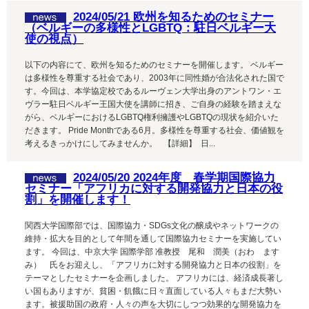
2024/05/21 欧州を知るためのセミナー
（ベルギーの多様性とLGBTQ：駐日ベルギー大
使の視点）
以下の内容にて、欧州を知るためのセミナーを開催します。 ベルギー
は多様性を尊重する社会であり、2003年に同性婚が合法化された国で
す。今回は、本学協定校であるルーヴェン大学出身のアントワン・エ
ヴラー駐日ベルギー王国大使を講師に招き、ご自身の経験を踏まえな
がら、ベルギーにおけるLGBTQ権利擁護やLGBTQの現状を紹介いた
だきます。 Pride Monthである6月。多様性を尊重する社会、価値観を
考えるきっかけにしてみませんか。 【詳細】 日...
2024/05/20 2024年度 春学期国際協力
セミナー「アフリカに対する開発協⼒と⽇本の役
割」を開催します！
関西大学国際部では、国際協力・SDGs文化の醸成やネットワークの
維持・拡大を目的として年間を通して国際協力セミナーを実施してい
ます。 今回は、中京大学 国際学部 准教授 尾和 潤美（おわ ます
み） 氏をお迎えし、「アフリカに対する開発協⼒と⽇本の役割」を
テーマとしたセミナーを企画しました。 アフリカには、経済成⻑著し
い国もありますが、貧困・飢餓に⽇々直⾯している⼈々もまだ⼤勢い
ます。被援助国の政府・⼈々の声を⼤切にしつつ効果的な開発協⼒を