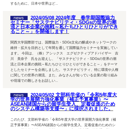
するために、⽇本や世界はど...
2024/05/08 2024年度 春学期国際協力
セミナー「サステナビリティ・SDGsの世界の潮
流と日本企業の挑戦～私たちひとりひとりができ
ること～」を開催します！
関西大学国際部では、国際協力・SDGs文化の醸成やネットワークの
維持・拡大を目的として年間を通して国際協力セミナーを実施してい
ます。 今回は、（株）アシックス エグゼクティブアドバイザー 吉
川 美奈子 氏をお迎えし、「サステナビリティ・SDGsの世界の潮
流と日本企業の挑戦～私たちひとりひとりができること～」をテーマ
としたセミナーを企画しました。 サステナビリティ、特に環境や人権
に関しての世界の潮流、また、みなさんが知っている企業の取り組み
や現場での難しさをお話しい...
2024/05/02 文部科学省の「令和5年度大
学の世界展開力強化事業（補正予算事業）〜
ASEAN諸国からの留学生受入、定着促進のため
のシステム構築等支援〜」に採択されました。
このたび、文部科学省の「令和5年度大学の世界展開力強化事業（補
正予算事業）〜ASEAN諸国からの留学生受入、定着促進のためのシ