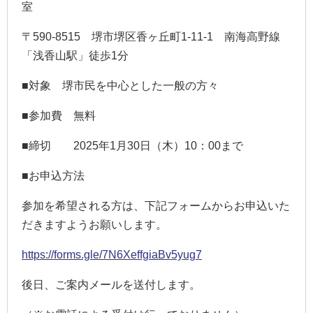
室
〒
590-8515
堺市堺区香ヶ丘町
1-11-1
南海高野線
「浅香山駅」徒歩
1
分
■対象 堺市民を中心とした一般の方々
■参加費 無料
■締切 2025年
1
月
30
日（木）
10
：
00
まで
■お申込方法
参加を希望される方は、下記フォームからお申込いた
だきますようお願いします。
https://forms.gle/7N6XeffgiaBv5yug7
後日、ご案内メールを送付します。