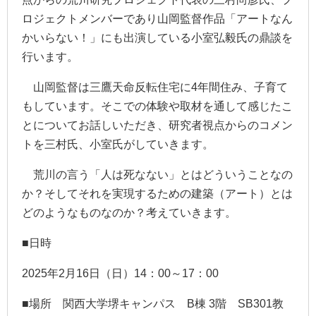
ロジェクトメンバーであり山岡監督作品「アートなん
かいらない！」にも出演している小室弘毅氏の鼎談を
行います。
山岡監督は三鷹天命反転住宅に
4
年間住み、子育て
もしています。そこでの体験や取材を通して感じたこ
とについてお話しいただき、研究者視点からのコメン
トを三村氏、小室氏がしていきます。
荒川の言う「人は死なない」とはどういうことなの
か？そしてそれを実現するための建築（アート）とは
どのようなものなのか？考えていきます。
■日時
2025年
2
月
16
日（日）14：
00
～
17
：
00
■場所 関西大学堺キャンパス
B
棟
3
階
SB301
教