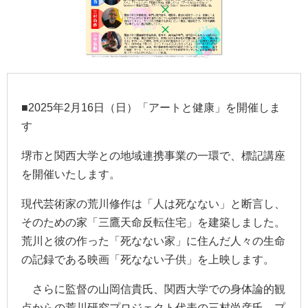
■
2025
年
2
月
16
日（日）「アートと健康」を開催しま
す
堺市と関西大学との地域連携事業の一環で、標記講座
を開催いたします。
現代芸術家の荒川修作は「人は死なない」と断言し、
そのための家「三鷹天命反転住宅」を建築しました。
荒川と彼の作った「死なない家」に住んだ人々の生命
の記録である映画「死なない子供」を上映します。
さらに監督の山岡信貴氏、関西大学での身体論的観
点からの荒川研究プロジェクト代表の三村尚彦氏、プ