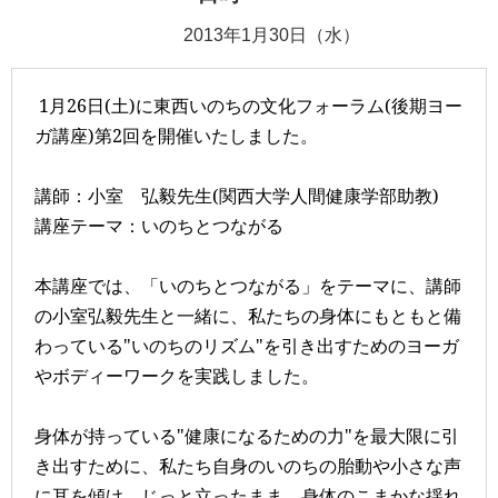
2013年1月30日（水）
1
月
26
日
(
土
)
に東西いのちの文化フォーラム
(
後期ヨー
ガ講座
)
第
2
回を開催いたしました。
講師：小室 弘毅先生
(
関西大学人間健康学部助教
)
講座テーマ：いのちとつながる
本講座では、「いのちとつながる」をテーマに、講師
の小室弘毅先生と一緒に、私たちの身体にもともと備
わっている"いのちのリズム"を引き出すためのヨーガ
やボディーワークを実践しました。
身体が持っている"健康になるための力"を最大限に引
き出すために、私たち自身のいのちの胎動や小さな声
に耳を傾け、じっと立ったまま、身体のこまかな揺れ