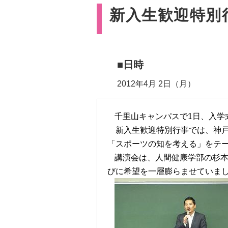
新入生歓迎特別
■日時
2012年4月 2日（月）
千里山キャンパスで
1
日、入学
新入生歓迎特別行事では、
神
「
スポーツの知を考える
」をテ
講演会は、人間健康学部の杉
びに希望を一層膨らませていま