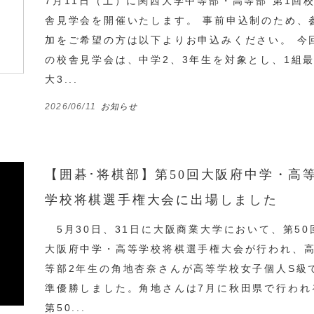
7月11日（土）に関西大学中等部・高等部 第1回
舎見学会を開催いたします。 事前申込制のため、
加をご希望の方は以下よりお申込みください。 今
の校舎見学会は、中学2、3年生を対象とし、1組
大3...
2026/06/11
お知らせ
【囲碁･将棋部】第50回大阪府中学・高
学校将棋選手権大会に出場しました
5月30日、31日に大阪商業大学において、第50
大阪府中学・高等学校将棋選手権大会が行われ、
等部2年生の角地杏奈さんが高等学校女子個人S級
準優勝しました。角地さんは7月に秋田県で行われ
第50...