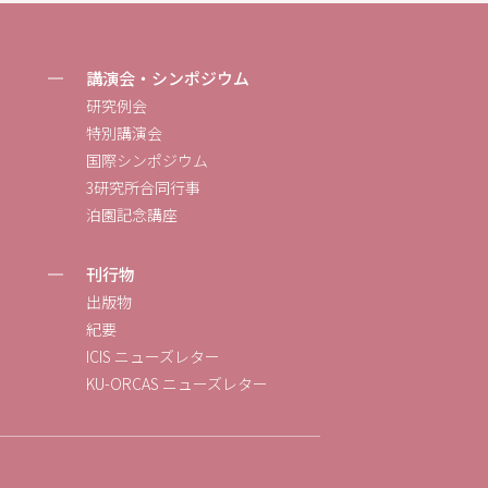
講演会・シンポジウム
研究例会
特別講演会
国際シンポジウム
3研究所合同行事
泊園記念講座
刊行物
出版物
紀要
ICIS ニューズレター
KU-ORCAS ニューズレター