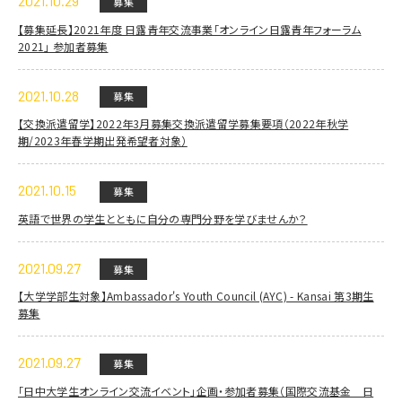
2021.10.29
募集
【募集延長】2021年度 日露青年交流事業「オンライン日露青年フォーラム
2021」 参加者募集
2021.10.28
募集
【交換派遣留学】2022年3月募集交換派遣留学募集要項（2022年秋学
期/2023年春学期出発希望者対象）
2021.10.15
募集
英語で世界の学生とともに自分の専門分野を学びませんか？
2021.09.27
募集
【大学学部生対象】Ambassador's Youth Council (AYC) - Kansai 第3期生
募集
2021.09.27
募集
「日中大学生オンライン交流イベント」企画・参加者募集（国際交流基金 日