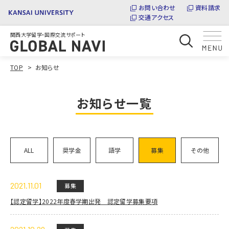
お問い合わせ
資料請求
交通アクセス
関西大学留学・国際交流サポート
TOP
お知らせ
お知らせ一覧
ALL
奨学金
語学
募集
その他
2021.11.01
募集
【認定留学】2022年度春学期出発 認定留学募集要項