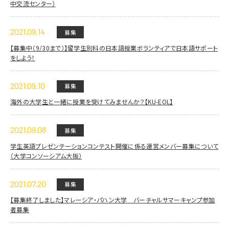
中交流センター）
2021.09.14
募集
【募集中（9/30まで）】留学生別科の日本語授業ボランティアで日本語サポート
をしよう！
2021.09.10
募集
海外の大学生と一緒に授業を受けてみませんか？【KU-EOL】
2021.09.08
募集
学生英語プレゼンテーションコンテスト開催に係る運営メンバー募集について
（大学コンソーシアム大阪）
2021.07.20
募集
【募集終了しました】マレーシア・パハン大学 バーチャルサマーキャンプ参加
者募集