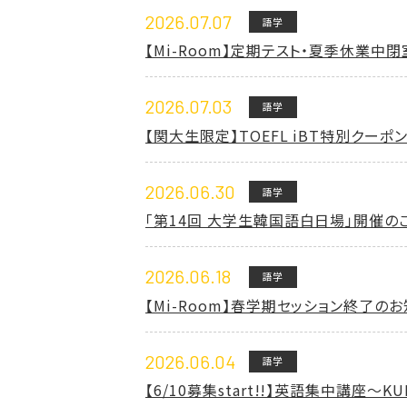
2026.07.07
語学
【Mi-Room】定期テスト・夏季休業中
2026.07.03
語学
【関大生限定】TOEFL iBT特別ク
2026.06.30
語学
「第14回 大学生韓国語白日場」開催の
2026.06.18
語学
【Mi-Room】春学期セッション終了の
2026.06.04
語学
【6/10募集start!!】英語集中講座～KUI