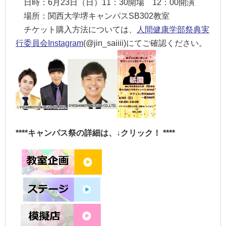
日時：6月23日（日）11：30開場 12：00開演
場所：関西大学堺キャンパスSB302教室
チケット購入方法については、
人間健康学部祭典実
行委員会Instagram
(@jin_saiiii)にてご確認ください。
****キャンパス祭の詳細は、↓クリック！
****