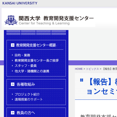
HOME
>
トピックス
> 【報告】教
【報告】
ョンセミ