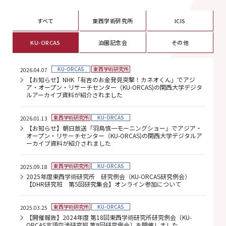
すべて
東西学術研究所
ICIS
KU-ORCAS
泊園記念会
その他
KU-ORCAS
東西学術研究所
2026.04.07
【お知らせ】NHK「有吉のお金発見突撃！カネオくん」でアジ
ア・オープン・リサーチセンター（KU-ORCAS)の関西大学デジタ
ルアーカイブ資料が紹介されました
東西学術研究所
KU-ORCAS
2026.01.13
【お知らせ】朝日放送「羽鳥慎一モーニングショー」でアジア・
オープン・リサーチセンター（KU-ORCAS)の関西大学デジタルア
ーカイブ資料が紹介されました
東西学術研究所
KU-ORCAS
2025.09.18
2025年度東西学術研究所 研究例会（KU-ORCAS研究例会）
【DHR研究班 第5回研究集会】オンライン参加について
東西学術研究所
KU-ORCAS
2025.03.25
【開催報告】2024年度 第18回東西学術研究所研究例会〔KU-
ORCAS言語交渉研究班 第9回研究例会〕を開催しました。