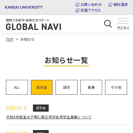
お問い合わせ
資料請求
交通アクセス
関西大学留学・国際交流サポート
TOP
お知らせ
お知らせ一覧
ALL
奨学金
語学
募集
その他
2025.04.12
奨学金
令和8年度皇太子明仁親王奨学金奨学生募集について