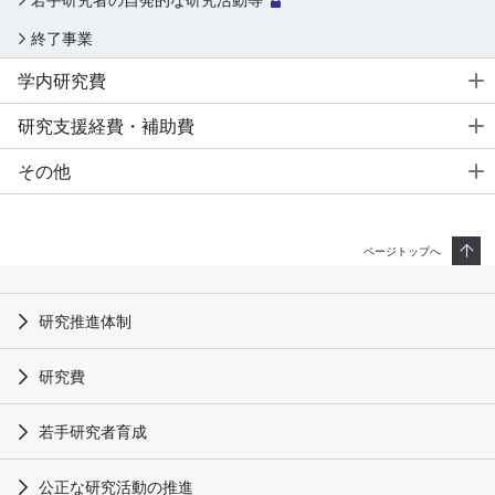
終了事業
学内研究費
個人研究費
研究支援経費・補助費
フラッグシップ研究プログラム
論文掲載公開料（APC）支援経費
その他
戦略的研究拠点形成支援経費（基盤形成型）
学会開催補助費
採択実績
戦略的研究拠点形成支援経費（大学主導型）
研究プロジェクトユニット
様式一覧
ページトップへ
若手研究者育成経費
産休／育休予定の先生方へ
緊急支援研究費
研究推進体制
【～2023年度採択課題】研究拠点形成支援経費
研究費
【～2023年度採択課題】若手研究者育成経費
【～2023年度採択課題】教育研究高度化促進費
若手研究者育成
【～2023年度採択課題】教育研究緊急支援経費
公正な研究活動の推進