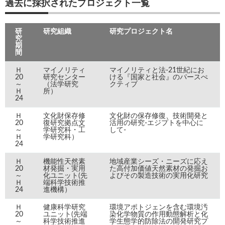
過去に採択されたプロジェクト一覧
研
研究組織
研究プロジェクト名
究
期
間
Ｈ
マイノリティ
マイノリティと法-21世紀にお
20
研究センター
ける『国家と社会』のパースぺ
～
（法学研究
クティブ
Ｈ
所）
24
Ｈ
文化財保存修
文化財の保存修復、技術開発と
20
復研究拠点文
活用の研究-エジプトを中心に
～
学研究科・工
して-
Ｈ
学研究科）
24
Ｈ
機能性天然素
地域産業シーズ・ニーズに応え
20
材発掘・実用
た高付加価値天然素材の発掘お
～
化ユニット(先
よびその製造技術の実用化研究
Ｈ
端科学技術推
24
進機構）
Ｈ
健康科学研究
環境アポトジェンを含む環境汚
20
ユニット(先端
染化学物質の作用動態解析と化
～
科学技術推進
学生態学的防除法の開発研究プ