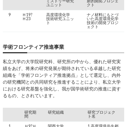
ミストリー研究
新的開拓プロジェ
ユニット
クト
9
Ｈ19?
高度環境化学
ナノ材料にもとづ
Ｈ23
技術研究ユニッ
いた高度環境化学
ト
技術の開発プロジ
ェクト
学術フロンティア推進事業
私立大学の大学院研究科、研究所の中から、優れた研究実
績をあげ、将来の研究発展が期待されている卓越した研究
組織を「学術フロンティア推進拠点」として選定し、内外
の研究機関との共同研究を推進することにより、私立大学
における研究基盤を強化し、我が国学術研究の推進に資す
るもの、とされています。
研究期
研究組織
研究プロジェク
間
ト名
1
Ｈ9?Ｈ
関西大学
1.高度環境共生都