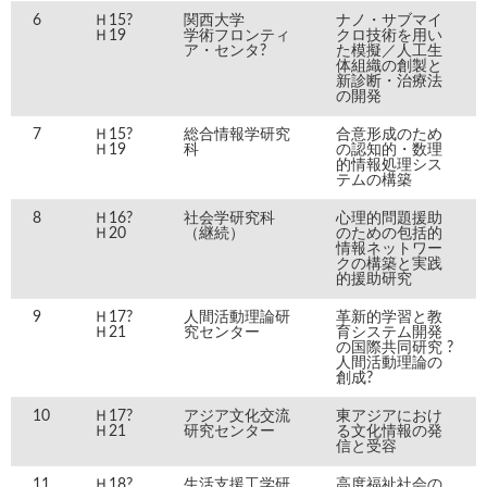
6
Ｈ15?
関西大学
ナノ・サブマイ
Ｈ19
学術フロンティ
クロ技術を用い
ア・センタ?
た模擬／人工生
体組織の創製と
新診断・治療法
の開発
7
Ｈ15?
総合情報学研究
合意形成のため
Ｈ19
科
の認知的・数理
的情報処理シス
テムの構築
8
Ｈ16?
社会学研究科
心理的問題援助
Ｈ20
（継続）
のための包括的
情報ネットワー
クの構築と実践
的援助研究
9
Ｈ17?
人間活動理論研
革新的学習と教
Ｈ21
究センター
育システム開発
の国際共同研究 ?
人間活動理論の
創成?
10
Ｈ17?
アジア文化交流
東アジアにおけ
Ｈ21
研究センター
る文化情報の発
信と受容
11
Ｈ18?
生活支援工学研
高度福祉社会の