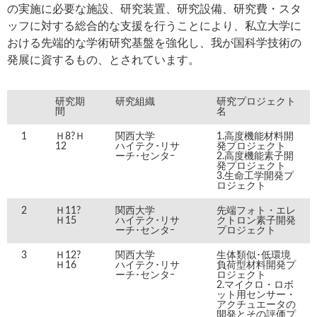
の実施に必要な施設、研究装置、研究設備、研究費・スタ
ッフに対する総合的な支援を行うことにより、私立大学に
おける先端的な学術研究基盤を強化し、我が国科学技術の
発展に資するもの、とされています。
研究期
研究組織
研究プロジェクト
間
名
1
Ｈ8?Ｈ
関西大学
1.高度機能材料開
12
ハイテク･リサ
発プロジェクト
ーチ･センタｰ
2.高度機能素子開
発プロジェクト
3.生命工学開発プ
ロジェクト
2
Ｈ11?
関西大学
先端フォト・エレ
Ｈ15
ハイテク･リサ
クトロン素子開発
ーチ･センタｰ
プロジェクト
3
Ｈ12?
関西大学
生体類似･低環境
Ｈ16
ハイテク･リサ
負荷型材料開発プ
ーチ･センタｰ
ロジェクト
2.マイクロ・ロボ
ット用センサー・
アクチュエータの
開発とその評価プ