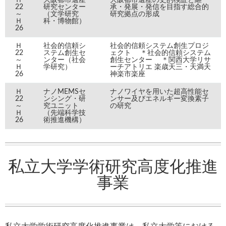
22
研究センター
承・発展・発信を目指す総合的
～
（文学研究
研究拠点の形成
Ｈ
科・博物館）
26
Ｈ
社会的信頼シ
社会的信頼システム創生プロジ
22
ステム創生セ
ェクト ＊社会的信頼システム
～
ンター（社会
創生センター ＊関西大学リサ
Ｈ
学研究）
ーチアトリエ 楽歳天三・天満天
26
神楽市楽座
Ｈ
ナノMEMSセ
ナノワイヤを用いた超高性能セ
22
ンシング・研
ンサー及びエネルギー変換素子
～
究ユニット
の研究
Ｈ
（先端科学技
26
術推進機構）
私立大学学術研究高度化推進
事業