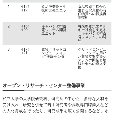
1
Ｈ15?
食品廃棄物再生
食品製造工程から
Ｈ19
技術開発ユニッ
生じる廃棄物の有
ト
価物質への転換再
生技術
2
Ｈ16?
キャパシタ型蓄
将来型電気エネル
Ｈ20
電システム開発
ギー社会を支える
ユニット
「キャパシタ型蓄
電システム」の開
発
3
Ｈ17?
政策グリッドコ
グリッドコンピュ
Ｈ21
ンピューティン
ーティングを用い
グﾞ実験センタ
た政策立案支援シ
ー
ステムの開拓と地
域社会への導入支
援
オープン・リサーチ・センター整備事業
私立大学の大学院研究科、研究所の中から、多様な人材を
受け入れ、研究と併せて若手研究者や高度専門職業人など
の人材育成を行ったり、研究成果を広く公開するなど、オ