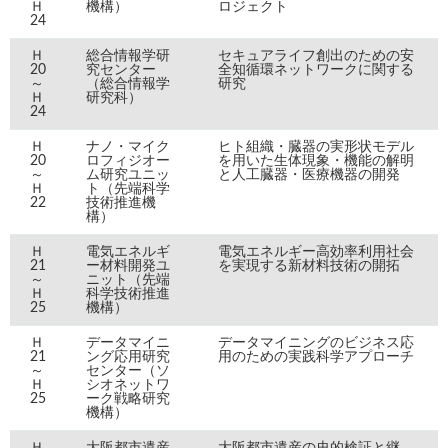
Ｈ
機構）
ロジェクト
24
Ｈ
総合情報学研
セキュアライフ創出のための安
20
究センター
全知循環ネットワークに関する
～
（総合情報学
研究
Ｈ
研究科）
24
Ｈ
ナノ・マイク
ヒト組織・臓器の実形状モデル
20
ロフィジオー
を用いた生体現象・機能の解明
～
ム研究ユニッ
と人工臓器・医療機器の開発
Ｈ
ト（先端科学
22
技術推進機
構）
Ｈ
電気エネルギ
電気エネルギー高効率利用社会
21
ー材料開発ユ
を実現する新材料技術の開拓
～
ニット（先端
Ｈ
科学技術推進
25
機構）
Ｈ
データマイニ
データマイニングのビジネス応
21
ング応用研究
用のための実践科学アプローチ
～
センター（ソ
Ｈ
シオネットワ
25
ーク戦略研究
機構）
Ｈ
大阪都市遺産
大阪都市遺産の史的検証と継