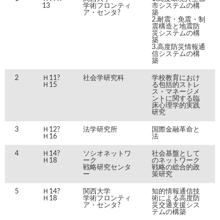
13
学術フロンティ
市システムの構
ア・センタ?
築
2.耐震・免震・制
震構造と地震防
災システムの構
築
3.高度防災情報通
信システムの構
築
2
Ｈ11?
社会学研究科
学校教育におけ
Ｈ15
る包括的ストレ
ス・マネージメ
ントに関する臨
床心理学的実践
研究
3
Ｈ12?
法学研究所
国際金融革命と
Ｈ16
法
4
Ｈ14?
ソシオネットワ
社会基盤として
Ｈ18
ーク
のネットワーク
戦略研究センタ
戦略の総合的政
ー
策研究
5
Ｈ14?
関西大学
知的情報通信技
Ｈ18
学術フロンティ
術による高度防
ア・センタ?
災交通支援シス
テムの構築