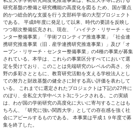
私立大学学術研究高度化推進事業は、私立大学等における
研究基盤の整備と研究機能の高度化を図る ため、国が重点
的かつ総合的な支援を行う文部科学省の大型プロジェクト
である。 平成8年度に発足して以来、時代の要請を反映し
つつ順次整備拡充され、現在、「ハイテク・リサーチ・セ
ンター整備事業」「学術フロンティア推進事業」「社会連
携研究推進事業（旧．産学連携研究推進事業）」及び「オ
ープン・リサーチ・センター整備事業」の4種の事業が募集
されている。本学は、これらの事業区分すべてにおいて選
定を受けており、このことは先端研究のレベルの高さ、分
野の多彩さとともに、教育研究活動を支える学校法人とし
ての努力と財政基盤の健全さに対する高い評価を表わして
いる。 これまでに選定されたプロジェクトは下記の27件に
のぼり、全私立大学中ベスト3にランクされる。この実績
は、わが国の学術研究の高度化に大いに寄与することはも
ちろん、「研究に強い関西大学」としての存在感を強く社
会にアピールするものである。 本事業は平成１９年度で募
集を終了した。