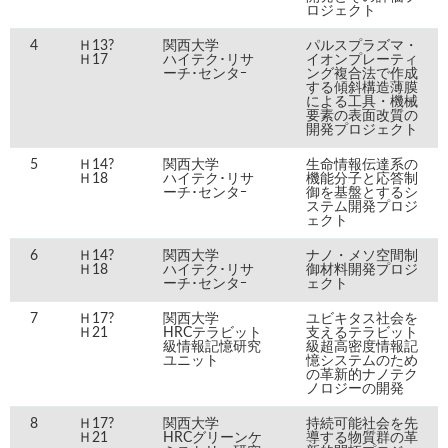
ロジェクト
4
Ｈ13?
関西大学
パルスプラズマ・
Ｈ17
ハイテク･リサ
イオンプレーティ
ーチ･センタｰ
ング複合法で作成
する傾斜構造薄膜
による工具・機械
要素の表面改質の
開発プロジェクト
5
Ｈ14?
関西大学
生命情報伝達系の
Ｈ18
ハイテク･リサ
機能分子と応答制
ーチ･センタｰ
御を基盤とするシ
ステム開発プロジ
ェクト
6
Ｈ14?
関西大学
ナノ・メソ空間制
Ｈ18
ハイテク･リサ
御材料開発プロジ
ーチ･センタｰ
ェクト
7
Ｈ17?
関西大学
ユビキタス社会を
Ｈ21
HRCテラビット
支えるテラビット
級情報記憶研究
級超高密度情報記
ユニット
憶システムのため
の革新的ナノテク
ノロジーの開発
8
Ｈ17?
関西大学
持続可能社会を先
Ｈ21
HRCグリーンケ
導する物質群の革