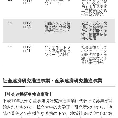
Ｈ22
究ユニット
ＱＯＬ改善に寄
与する生活支援
工学構築のため
の実践的研究
12
Ｈ19?
知能システム技
安全・安心・快
Ｈ23
術と感性情報処
適な社会構築の
理研究ユニット
ための知能・感
性・情報通信技
術の応用
13
Ｈ19?
ソシオネットワ
社会基盤として
Ｈ21
ーク戦略研究セ
のネットワーク
ンター（継続）
戦略の開発・実
験・法試案と予
算試案の作成
社会連携研究推進事業・産学連携研究推進事業
【社会連携研究推進事業】
平成17年度から産学連携研究推進事業に代わって募集が開
始されたもので、私立大学の大学院・研究所の中から、地
域企業等との有機的な連携の下で、地域社会の活性化に結