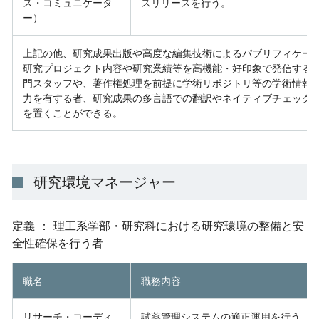
ス・コミュニケータ
スリリースを行う。
ー）
上記の他、研究成果出版や高度な編集技術によるパブリフィケー
研究プロジェクト内容や研究業績等を高機能・好印象で発信する
門スタッフや、著作権処理を前提に学術リポジトリ等の学術情報
力を有する者、研究成果の多言語での翻訳やネイティブチェック
を置くことができる。
研究環境マネージャー
定義 ： 理工系学部・研究科における研究環境の整備と安
全性確保を行う者
職名
職務内容
リサーチ・コーディ
試薬管理システムの適正運用を行う。