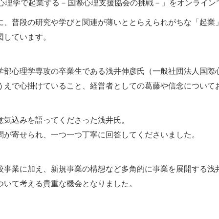
「心理学で起業する－国際心理支援協会の挑戦－」をオンライン
に、普段の研究や学びと関連が薄いととらえられがちな「起業
図しています。
学部心理学専攻の卒業生である浅井伸彦氏（一般社団法人国際
うえで心掛けていること、経営者としての葛藤や信念について
意気込みを語ってくださった浅井氏。
問が寄せられ、一つ一つ丁寧に回答してくださいました。
校事業に加え、新規事業の構想など多角的に事業を展開する浅
ついて考える貴重な機会となりました。